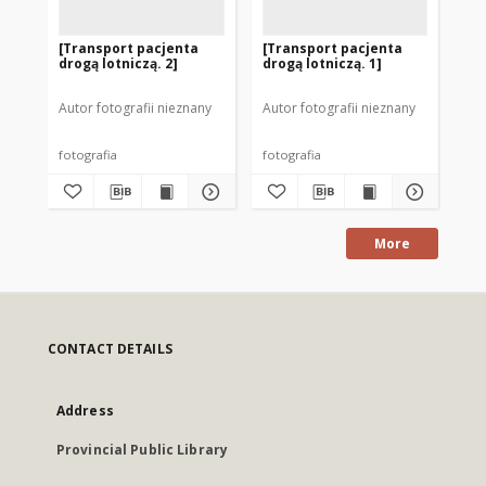
[Transport pacjenta
[Transport pacjenta
[O
drogą lotniczą. 2]
drogą lotniczą. 1]
po
ra
Mr
Autor fotografii nieznany
Autor fotografii nieznany
Aut
fotografia
fotografia
fot
More
CONTACT DETAILS
Address
Provincial Public Library