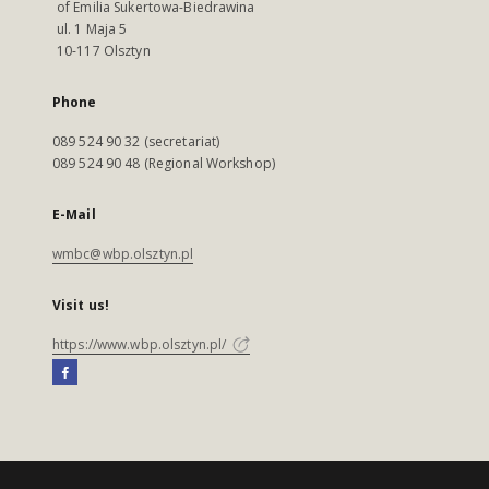
of Emilia Sukertowa-Biedrawina
ul. 1 Maja 5
10-117 Olsztyn
Phone
089 524 90 32 (secretariat)
089 524 90 48 (Regional Workshop)
E-Mail
wmbc@wbp.olsztyn.pl
Visit us!
https://www.wbp.olsztyn.pl/