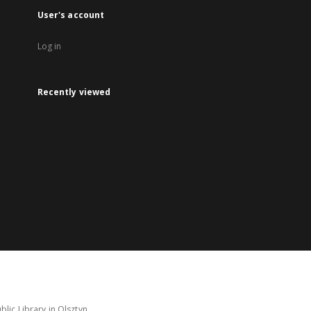
User's account
Log in
Recently viewed
lic Library in Olsztyn.