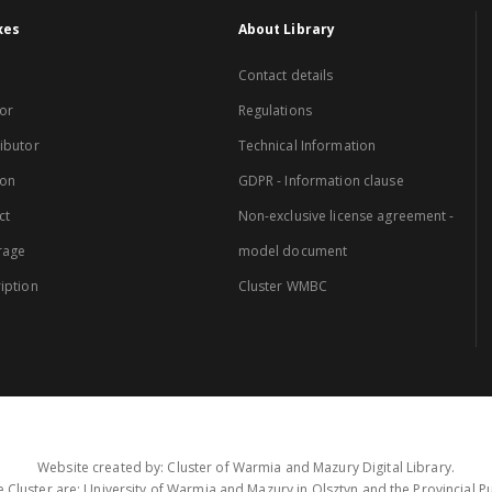
xes
About Library
Contact details
or
Regulations
ibutor
Technical Information
ion
GDPR - Information clause
ct
Non-exclusive license agreement -
rage
model document
iption
Cluster WMBC
Website created by: Cluster of Warmia and Mazury Digital Library.
 Cluster are: University of Warmia and Mazury in Olsztyn and the Provincial Pub