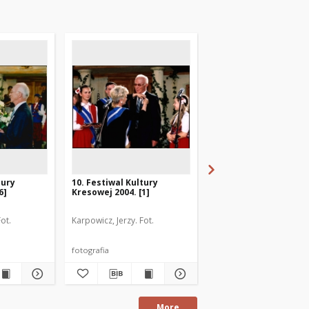
tury
10. Festiwal Kultury
Rada Miejska w Mrąg
6]
Kresowej 2004. [1]
kadencja 2006-2010
ot.
Karpowicz, Jerzy. Fot.
Autor fotografii nieznan
fotografia
fotografia
More