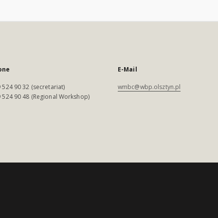
one
E-Mail
 524 90 32 (secretariat)
wmbc@wbp.olsztyn.pl
 524 90 48 (Regional Workshop)