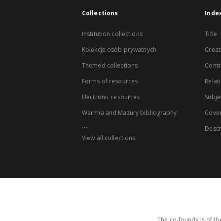
Collections
Inde
Institution collections
Title
Kolekcje osób prywatnych
Creat
Themed collections
Contr
Forms of resources
Relat
Electronic resources
Subje
Warmia and Mazury bibliography
Cove
...
Descr
View all collections
The co-founders of the