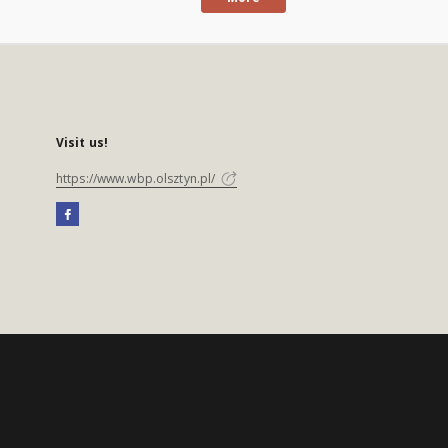
Visit us!
https://www.wbp.olsztyn.pl/