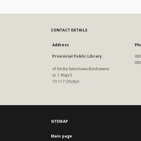
CONTACT DETAILS
Address
Ph
Provincial Public Library
089
089
of Emilia Sukertowa-Biedrawina
ul. 1 Maja 5
10-117 Olsztyn
SITEMAP
Main page