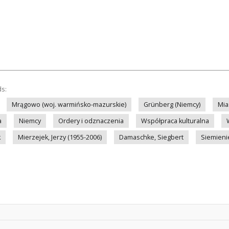
ds:
Mrągowo (woj. warmińsko-mazurskie)
Grünberg (Niemcy)
Mia
a
Niemcy
Ordery i odznaczenia
Współpraca kulturalna
k
Mierzejek, Jerzy (1955-2006)
Damaschke, Siegbert
Siemienie