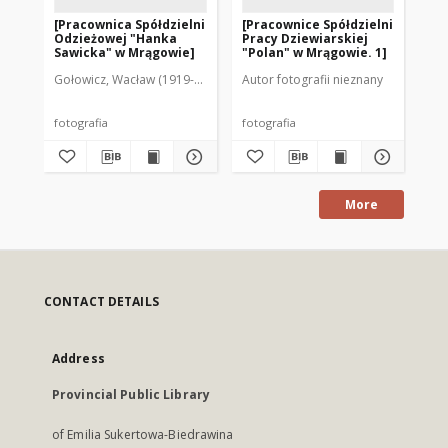
[Pracownica Spółdzielni
[Pracownice Spółdzielni
[P
Odzieżowej "Hanka
Pracy Dziewiarskiej
Pr
Sawicka" w Mrągowie]
"Polan" w Mrągowie. 1]
"P
Gołowicz, Wacław (1919-1983). Fot.
Autor fotografii nieznany
Aut
fotografia
fotografia
fot
More
CONTACT DETAILS
Address
Provincial Public Library
of Emilia Sukertowa-Biedrawina