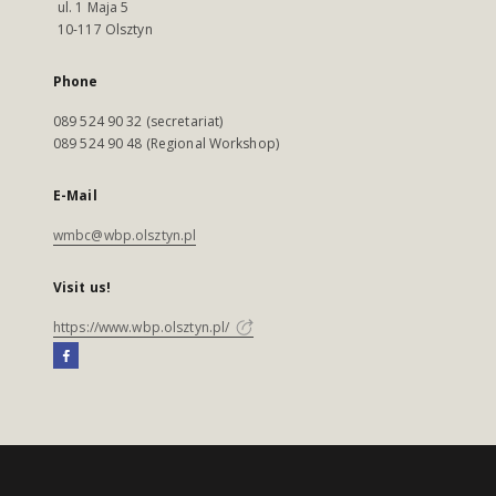
ul. 1 Maja 5
10-117 Olsztyn
Phone
089 524 90 32 (secretariat)
089 524 90 48 (Regional Workshop)
E-Mail
wmbc@wbp.olsztyn.pl
Visit us!
https://www.wbp.olsztyn.pl/