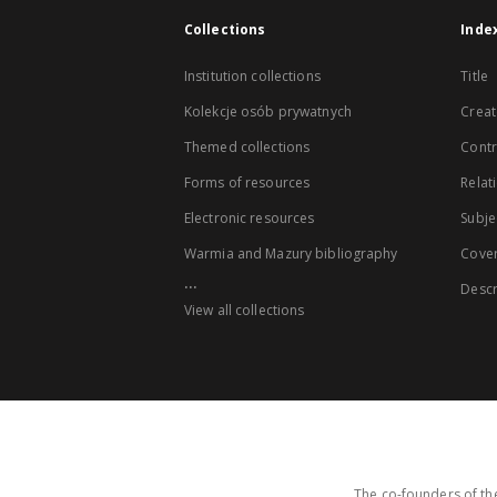
Collections
Inde
Institution collections
Title
Kolekcje osób prywatnych
Creat
Themed collections
Contr
Forms of resources
Relat
Electronic resources
Subje
Warmia and Mazury bibliography
Cove
...
Descr
View all collections
The co-founders of the