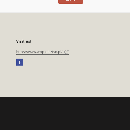
Visit us!
https://www.wbp.olsztyn.pl/