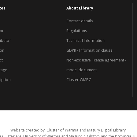
xes
About Library
Contact details
or
Regulations
ibutor
Technical Information
ion
GDPR - Information clause
ct
Non-exclusive license agreement -
rage
model document
iption
Cluster WMBC
Website created by: Cluster of Warmia and Mazury Digital Library.
 Cluster are: University of Warmia and Mazury in Olsztyn and the Provincial Pub