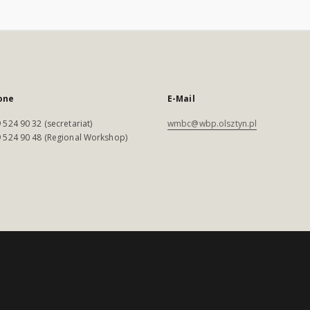
one
E-Mail
 524 90 32 (secretariat)
wmbc@wbp.olsztyn.pl
 524 90 48 (Regional Workshop)