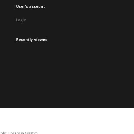
User's account
Log in
Recently viewed
lic Library in Olsztyn.