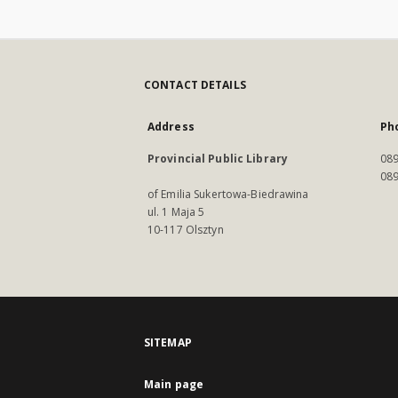
CONTACT DETAILS
Address
Ph
Provincial Public Library
089
089
of Emilia Sukertowa-Biedrawina
ul. 1 Maja 5
10-117 Olsztyn
SITEMAP
Main page