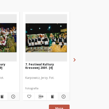
tury
7. Festiwal Kultury
13. Festiwal Kultury
9]
Kresowej 2001. [4]
Kresowej 2007. [3]
ot.
Karpowicz, Jerzy. Fot.
Karpowicz, Jerzy. Fot.
fotografia
fotografia
More