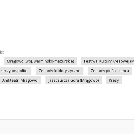
ds:
Mrągowo (woj. warmińsko-mazurskie)
Festiwal Kultury Kresowej 
zeczypospolitej
Zespoły folklorystyczne
Zespoły pieśni i tańca
Amfiteatr (Mrągowo)
Jaszczurcza Góra (Mrągowo)
Kresy