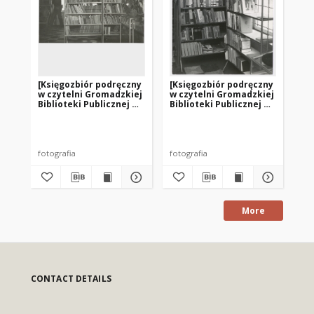
[Księgozbiór podręczny
[Księgozbiór podręczny
[B
w czytelni Gromadzkiej
w czytelni Gromadzkiej
So
Biblioteki Publicznej w
Biblioteki Publicznej w
Sorkwitach. 1]
Sorkwitach. 2]
Aut
fotografia
fotografia
fot
More
CONTACT DETAILS