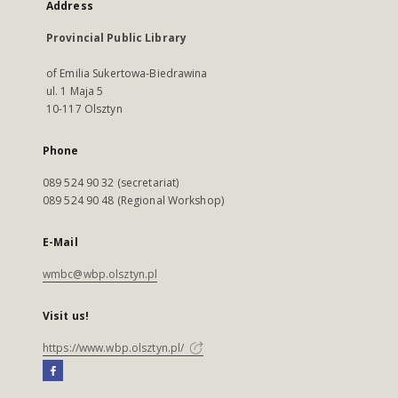
Address
Provincial Public Library
of Emilia Sukertowa-Biedrawina
ul. 1 Maja 5
10-117 Olsztyn
Phone
089 524 90 32 (secretariat)
089 524 90 48 (Regional Workshop)
E-Mail
wmbc@wbp.olsztyn.pl
Visit us!
https://www.wbp.olsztyn.pl/