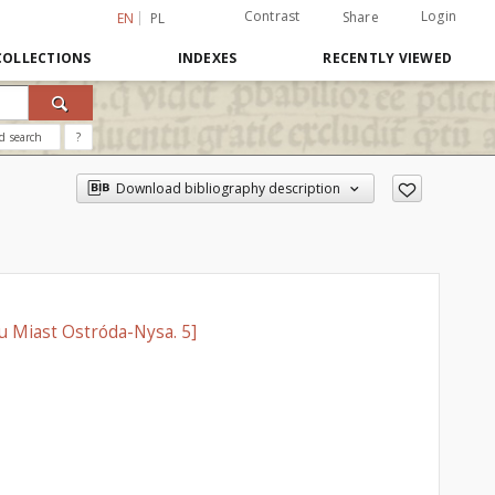
Contrast
Login
Share
EN
PL
COLLECTIONS
INDEXES
RECENTLY VIEWED
d search
?
Download bibliography description
u Miast Ostróda-Nysa. 5]