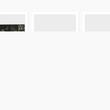
siążek dla
[Zbiórka książek dla
[Zbiórka książek
zorganizowana w
bibliotek zorganizowana w
bibliotek zorg
lewizyjnego
ramach Telewizyjnego
ramach Telewiz
iast Ostróda-
Turnieju Miast Ostróda-
Turnieju Miast 
Nysa. 4]
Nysa. 3]
fotografia
fotografia