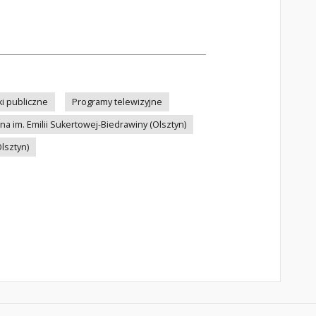
ki publiczne
Programy telewizyjne
a im. Emilii Sukertowej-Biedrawiny (Olsztyn)
lsztyn)