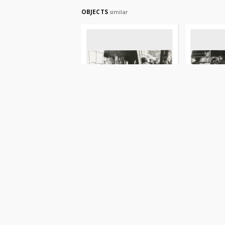
OBJECTS
similar
[Zbiórka książek dla
[Zbiórka k
bibliotek zorganizowana w
bibliotek 
ramach Telewizyjnego
ramach Te
Turnieju Miast Ostróda-
Turnieju M
Nysa. 2]
Nysa. 1]
fotografia
fotografia