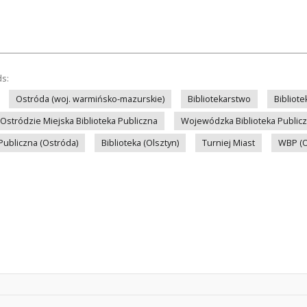
ds:
Ostróda (woj. warmińsko-mazurskie)
Bibliotekarstwo
Bibliote
Ostródzie Miejska Biblioteka Publiczna
Wojewódzka Biblioteka Publiczn
 Publiczna (Ostróda)
Biblioteka (Olsztyn)
Turniej Miast
WBP (O