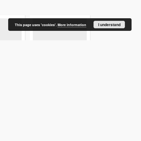
I understand
This page uses 'cookies'.
More information
 dla
[Czytelnia Powiatowej i
[Budynek Gromadzkie
anizowana w
Miejskiej Biblioteki
Biblioteki Publicznej
yjnego
Publicznej w Ostródzie]
Nakomiadach]
Ostróda-
fotografia
fotografia
More