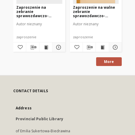
Zaproszenie na
Zaproszenie na walne
Za
zebranie
zebranie
sp
sprawozdawczo-
sprawozdawczo-
St
wyborcze Zarządu
wyborcze TWP 1972
19
Autor nieznany
Autor nieznany
Aut
Oddziału ZNP 1972
zaproszenie
zaproszenie
zap
More
CONTACT DETAILS
Address
Provincial Public Library
of Emilia Sukertowa-Biedrawina