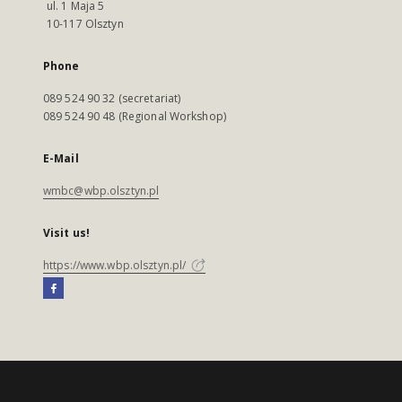
ul. 1 Maja 5
10-117 Olsztyn
Phone
089 524 90 32 (secretariat)
089 524 90 48 (Regional Workshop)
E-Mail
wmbc@wbp.olsztyn.pl
Visit us!
https://www.wbp.olsztyn.pl/