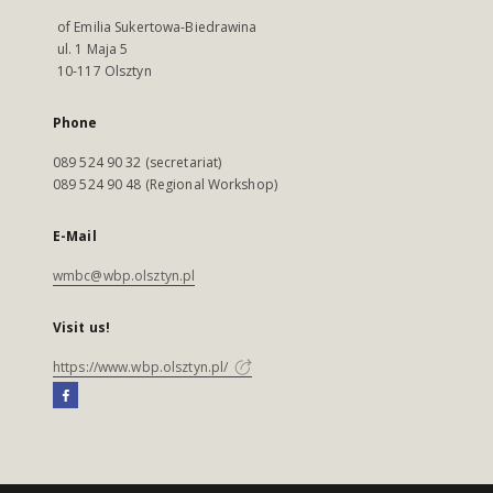
of Emilia Sukertowa-Biedrawina
ul. 1 Maja 5
10-117 Olsztyn
Phone
089 524 90 32 (secretariat)
089 524 90 48 (Regional Workshop)
E-Mail
wmbc@wbp.olsztyn.pl
Visit us!
https://www.wbp.olsztyn.pl/