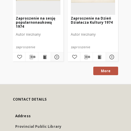
Zaproszenie na sesję
Zaproszenie na Dzień
Za
popularnonaukową
Działacza Kultury 1974
wie
1974
ro
Mr
Autor nieznany
Autor nieznany
Aut
zaproszenie
zaproszenie
zap
More
CONTACT DETAILS
Address
Provincial Public Library