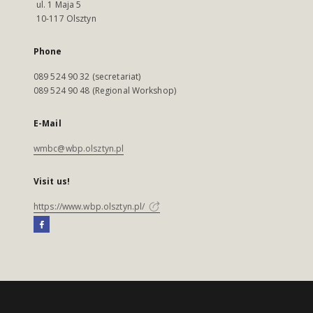
ul. 1 Maja 5
10-117 Olsztyn
Phone
089 524 90 32 (secretariat)
089 524 90 48 (Regional Workshop)
E-Mail
wmbc@wbp.olsztyn.pl
Visit us!
https://www.wbp.olsztyn.pl/