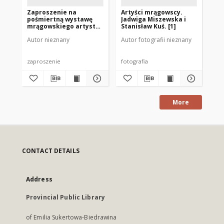
Zaproszenie na
Artyści mrągowscy.
Za
pośmiertną wystawę
Jadwiga Miszewska i
Dzi
mrągowskiego artysty
Stanisław Kuś. [1]
Bi
Tadeusza Borowskiego
Autor nieznany
Autor fotografii nieznany
Aut
1983
zaproszenie
fotografia
zap
More
CONTACT DETAILS
Address
Provincial Public Library
of Emilia Sukertowa-Biedrawina