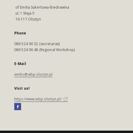
of Emilia Sukertowa-Biedrawina
ul. 1 Maja 5
10-117 Olsztyn
Phone
089 524 90 32 (secretariat)
089 524 90 48 (Regional Workshop)
E-Mail
wmbc@wbp.olsztyn.pl
Visit us!
https://www.wbp.olsztyn.pl/