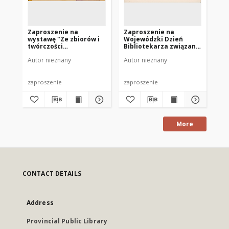
Zaproszenie na
Zaproszenie na
Za
wystawę "Ze zbiorów i
Wojewódzki Dzień
in
twórczości
Bibliotekarza związany
10
bibliotekoznawczej dr
z nadaniem imienia
Po
Autor nieznany
Autor nieznany
Aut
Jana Wróblewskiego z
MBP w Mrągowie 1984
Lu
Olsztyna" 1968
Ma
zaproszenie
zaproszenie
zap
More
CONTACT DETAILS
Address
Provincial Public Library