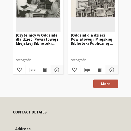
[Czytelnicy w Oddziale
[Oddział dla dzieci
[W
dla dzieci Powiatowej i
Powiatowej i Miejskiej
Bi
Miejskiej Biblioteki
Biblioteki Publicznej w
Wę
Publicznej w
Węgorzewie]
Węgorzewie]
fotografia
fotografia
fot
More
CONTACT DETAILS
Address