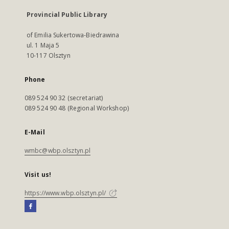
Provincial Public Library
of Emilia Sukertowa-Biedrawina
ul. 1 Maja 5
10-117 Olsztyn
Phone
089 524 90 32 (secretariat)
089 524 90 48 (Regional Workshop)
E-Mail
wmbc@wbp.olsztyn.pl
Visit us!
https://www.wbp.olsztyn.pl/