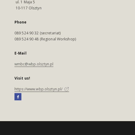
ul. 1 Maja 5
10-117 Olsztyn
Phone
089 524 90 32 (secretariat)
089 524 90 48 (Regional Workshop)
E-Mail
wmbc@wbp.olsztyn.pl
Visit us!
https://www.wbp.olsztyn.pl/