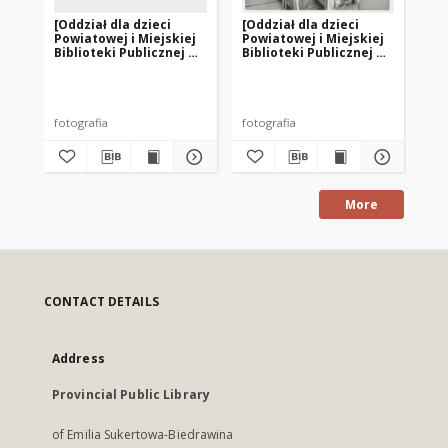
[Oddział dla dzieci
[Oddział dla dzieci
[K
Powiatowej i Miejskiej
Powiatowej i Miejskiej
w o
Biblioteki Publicznej w
Biblioteki Publicznej w
Po
Szczytnie. 2]
Szczytnie. 1]
Bib
Sz
fotografia
fotografia
fot
More
CONTACT DETAILS
Address
Provincial Public Library
of Emilia Sukertowa-Biedrawina