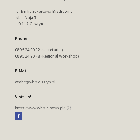
of Emilia Sukertowa-Biedrawina
ul. 1 Maja 5
10-117 Olsztyn
Phone
089 524 90 32 (secretariat)
089 524 90 48 (Regional Workshop)
E-Mail
wmbc@wbp.olsztyn.pl
Visit us!
https://www.wbp.olsztyn.pl/