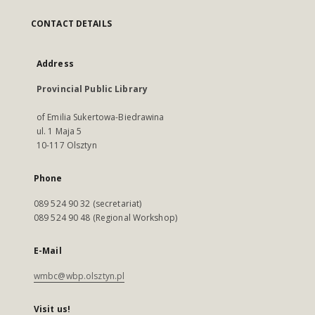
CONTACT DETAILS
Address
Provincial Public Library
of Emilia Sukertowa-Biedrawina
ul. 1 Maja 5
10-117 Olsztyn
Phone
089 524 90 32 (secretariat)
089 524 90 48 (Regional Workshop)
E-Mail
wmbc@wbp.olsztyn.pl
Visit us!