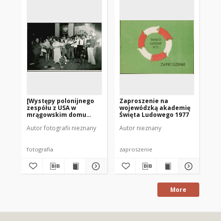
[Występy polonijnego
Zaproszenie na
[W
zespółu z USA w
wojewódzką akademię
ze
mrągowskim domu
Święta Ludowego 1977
mr
kultury. 2]
kul
Autor fotografii nieznany
Autor nieznany
Aut
fotografia
zaproszenie
fot
More