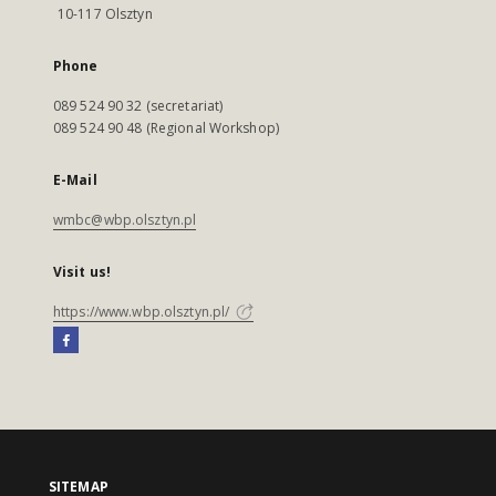
10-117 Olsztyn
Phone
089 524 90 32 (secretariat)
089 524 90 48 (Regional Workshop)
E-Mail
wmbc@wbp.olsztyn.pl
Visit us!
https://www.wbp.olsztyn.pl/
SITEMAP