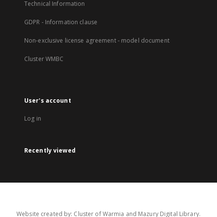
Technical Information
GDPR - Information clause
Non-exclusive license agreement - model document
Cluster WMBC
User's account
Log in
Recently viewed
Website created by: Cluster of Warmia and Mazury Digital Library.