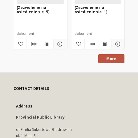
[Zezwolenie na
[Zezwolenie na
[Z
osiedlenie się. 5]
osiedlenie się. 1]
osi
dokument
dokument
do
More
CONTACT DETAILS
Address
Provincial Public Library
of Emilia Sukertowa-Biedrawina
ul. 1 Maja 5