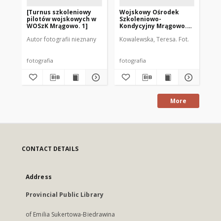
[Turnus szkoleniowy
Wojskowy Ośrodek
Wo
pilotów wojskowych w
Szkoleniowo-
Sz
WOSzK Mrągowo. 1]
Kondycyjny Mrągowo.
Ko
[5]
[1]
Autor fotografii nieznany
Kowalewska, Teresa. Fot.
Kow
fotografia
fotografia
dok
More
CONTACT DETAILS
Address
Provincial Public Library
of Emilia Sukertowa-Biedrawina