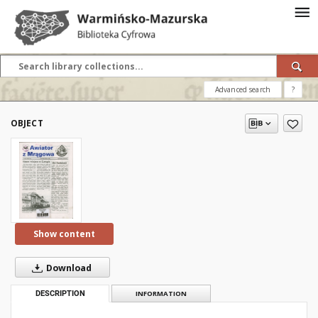
Advanced search
?
OBJECT
Show content
Download
DESCRIPTION
INFORMATION