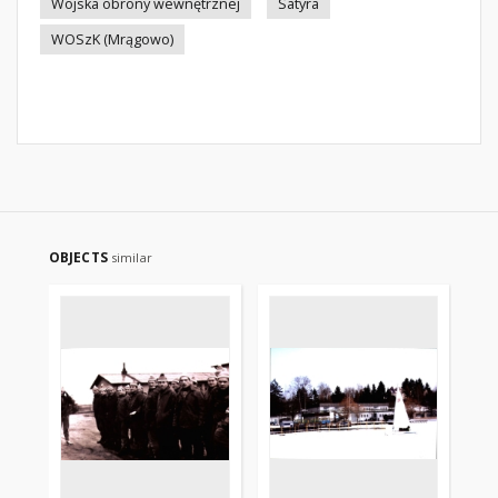
Wojska obrony wewnętrznej
Satyra
WOSzK (Mrągowo)
OBJECTS
similar