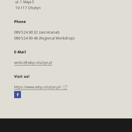
ul. 1 Maja 5
10-117 Olsztyn
Phone
089 524 90 32 (secretariat)
089 524 90 48 (Regional Workshop)
E-Mail
wmbc@wbp.olsztyn.pl
Visit us!
https://www.wbp.olsztyn.pl/