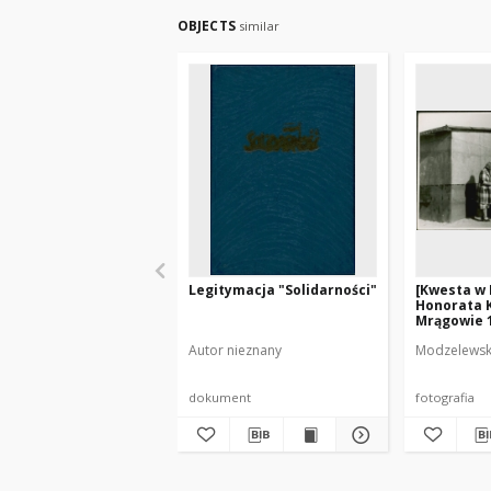
OBJECTS
similar
Legitymacja "Solidarności"
[Kwesta w P
Honorata 
Mrągowie 1
Autor nieznany
Modzelewski
dokument
fotografia