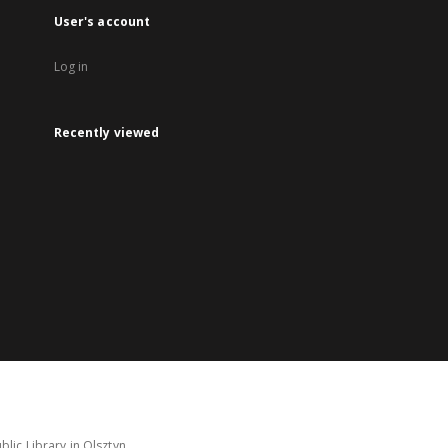
User's account
Log in
Recently viewed
lic Library in Olsztyn.