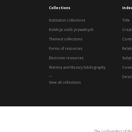
Collections
Inde
Institution collections
Title
Kolekcje osób prywatnych
Creat
Themed collections
Contr
Forms of resources
Relat
Electronic resources
Subje
Warmia and Mazury bibliography
Cove
...
Descr
View all collections
The co-founders of the