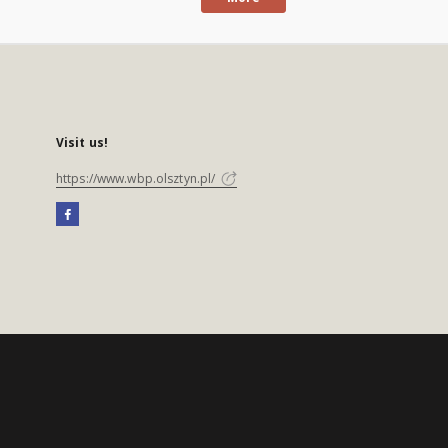
Visit us!
https://www.wbp.olsztyn.pl/