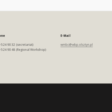
one
E-Mail
 524 90 32 (secretariat)
wmbc@wbp.olsztyn.pl
 524 90 48 (Regional Workshop)