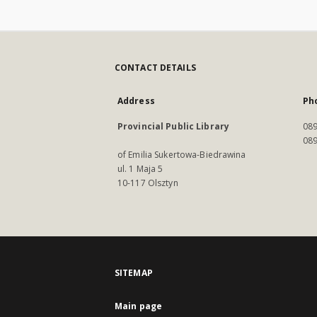
CONTACT DETAILS
Address
Ph
Provincial Public Library
089
089
of Emilia Sukertowa-Biedrawina
ul. 1 Maja 5
10-117 Olsztyn
SITEMAP
Main page