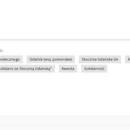
ds:
społecznego
Gdańsk (woj. pomorskie)
Stocznia Gdańska SA
N
olidarni ze Stocznią Gdańską"
Kwesta
Solidarność