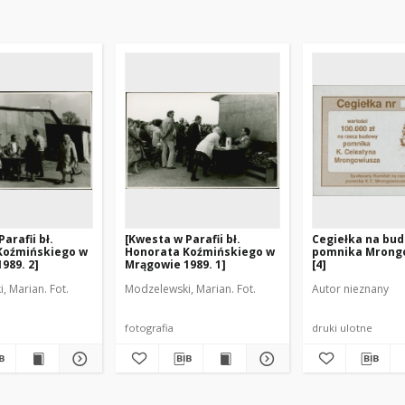
arafii bł.
[Kwesta w Parafii bł.
Cegiełka na bu
Koźmińskiego w
Honorata Koźmińskiego w
pomnika Mrong
989. 2]
Mrągowie 1989. 1]
[4]
, Marian. Fot.
Modzelewski, Marian. Fot.
Autor nieznany
fotografia
druki ulotne