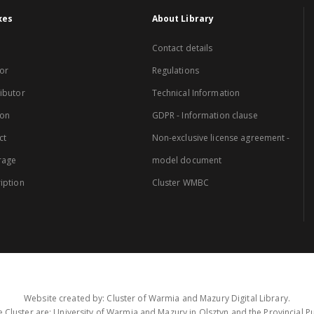
xes
About Library
Contact details
or
Regulations
ibutor
Technical Information
ion
GDPR - Information clause
ct
Non-exclusive license agreement -
rage
model document
iption
Cluster WMBC
Website created by: Cluster of Warmia and Mazury Digital Library.
 Cluster are: University of Warmia and Mazury in Olsztyn and the Provincial Pub