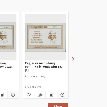
dowę
Cegiełka na budowę
Cegiełka na budowę
owiusza.
pomnika Mrongowiusza.
pomnika Mrongowius
[1]
[3]
Autor nieznany
Autor nieznany
druki ulotne
druki ulotne
More