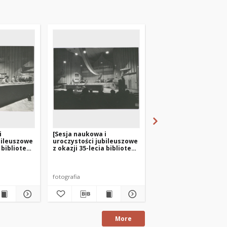
i
[Sesja naukowa i
[Słuchaczki Państwo
bileuszowe
uroczystości jubileuszowe
Ośrodka Kształcenia
 bibliotek
z okazji 35-lecia bibliotek
Korespondencyjnego
urach. 2]
na Warmii i Mazurach. 1]
Bibliotekarzy na
praktykach w
Węgorzewie]
fotografia
fotografia
More