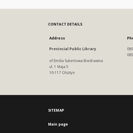
CONTACT DETAILS
Address
Ph
Provincial Public Library
089
089
of Emilia Sukertowa-Biedrawina
ul. 1 Maja 5
10-117 Olsztyn
SITEMAP
Main page