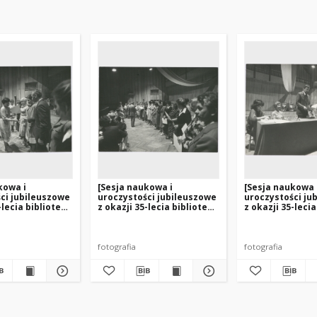
kowa i
[Sesja naukowa i
[Sesja naukowa 
ci jubileuszowe
uroczystości jubileuszowe
uroczystości ju
-lecia bibliotek
z okazji 35-lecia bibliotek
z okazji 35-lecia
i Mazurach. 4]
na Warmii i Mazurach. 6]
na Warmii i Maz
fotografia
fotografia