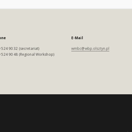
one
E-Mail
 524 90 32 (secretariat)
wmbc@wbp.olsztyn.pl
 524 90 48 (Regional Workshop)