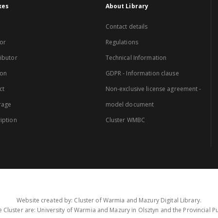
xes
About Library
Contact details
or
Regulations
ibutor
Technical Information
ion
GDPR - Information clause
ct
Non-exclusive license agreement -
rage
model document
iption
Cluster WMBC
Website created by: Cluster of Warmia and Mazury Digital Library.
 Cluster are: University of Warmia and Mazury in Olsztyn and the Provincial Pub