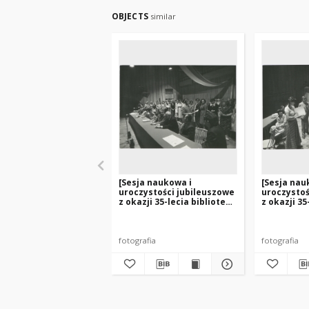
OBJECTS
similar
[Sesja naukowa i
[Sesja nau
uroczystości jubileuszowe
uroczystoś
z okazji 35-lecia bibliotek
z okazji 35
na Warmii i Mazurach. 5]
na Warmii 
fotografia
fotografia