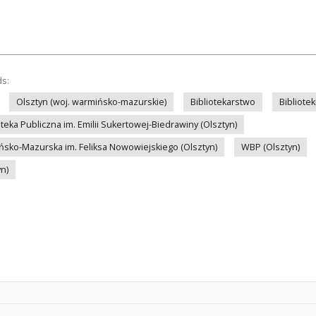
ds:
Olsztyn (woj. warmińsko-mazurskie)
Bibliotekarstwo
Bibliote
eka Publiczna im. Emilii Sukertowej-Biedrawiny (Olsztyn)
ńsko-Mazurska im. Feliksa Nowowiejskiego (Olsztyn)
WBP (Olsztyn)
yn)