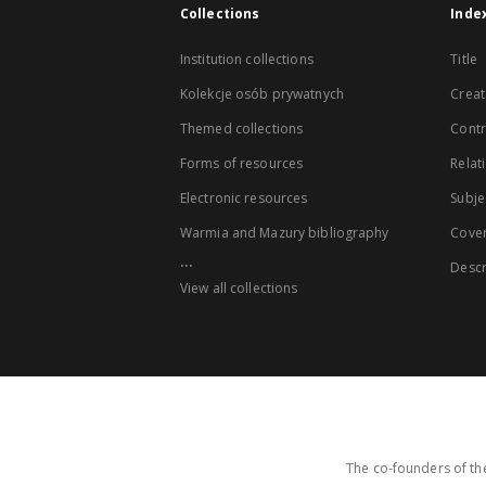
Collections
Inde
Institution collections
Title
Kolekcje osób prywatnych
Creat
Themed collections
Contr
Forms of resources
Relat
Electronic resources
Subje
Warmia and Mazury bibliography
Cove
...
Descr
View all collections
The co-founders of the