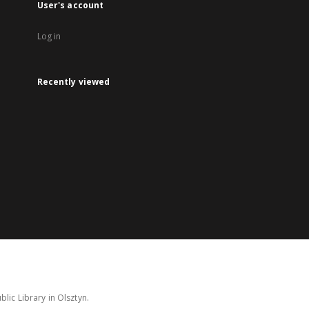
User's account
Log in
Recently viewed
lic Library in Olsztyn.