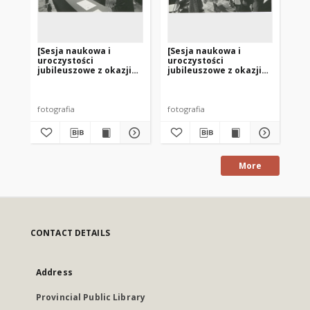
[Sesja naukowa i
[Sesja naukowa i
[S
uroczystości
uroczystości
ur
jubileuszowe z okazji
jubileuszowe z okazji
ju
35-lecia bibliotek na
35-lecia bibliotek na
35-
Warmii i Mazurach. 5]
Warmii i Mazurach. 4]
Wa
fotografia
fotografia
fot
More
CONTACT DETAILS
Address
Provincial Public Library