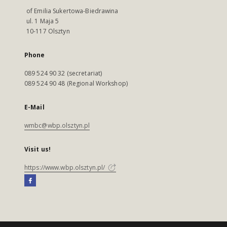
of Emilia Sukertowa-Biedrawina
ul. 1 Maja 5
10-117 Olsztyn
Phone
089 524 90 32 (secretariat)
089 524 90 48 (Regional Workshop)
E-Mail
wmbc@wbp.olsztyn.pl
Visit us!
https://www.wbp.olsztyn.pl/