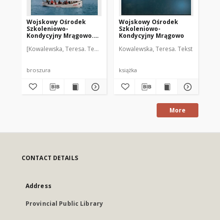
Wojskowy Ośrodek
Wojskowy Ośrodek
Wo
Szkoleniowo-
Szkoleniowo-
Sz
Kondycyjny Mrągowo.
Kondycyjny Mrągowo
Ko
[3]
[2]
[Kowalewska, Teresa. Tekst]
Kowalewska, Teresa. Tekst
broszura
książka
bro
More
CONTACT DETAILS
Address
Provincial Public Library