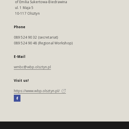
of Emilia Sukertowa-Biedrawina
ul. 1 Maja 5
10-117 Olsztyn
Phone
089 524 90 32 (secretariat)
089 524 90 48 (Regional Workshop)
E-Mail
wmbc@wbp.olsztyn.pl
Visit us!
https://www.wbp.olsztyn.pl/