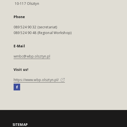
10-117 Olsztyn
Phone
089 524 90 32 (secretariat)
089 524 90 48 (Regional Workshop)
E-Mail
wmbc@wbp.olsztyn.pl
Visit us!
https://www.wbp.olsztyn.pl/
SITEMAP