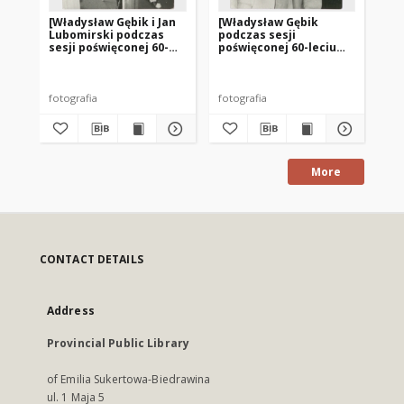
[Władysław Gębik i Jan
[Władysław Gębik
[W
Lubomirski podczas
podczas sesji
po
sesji poświęconej 60-
poświęconej 60-leciu
po
leciu Związku Polaków
Związku Polaków w
Zw
w Niemczech. 3]
Niemczech. 1]
Ni
fotografia
fotografia
fot
More
CONTACT DETAILS
Address
Provincial Public Library
of Emilia Sukertowa-Biedrawina
ul. 1 Maja 5