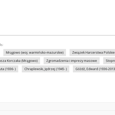
ds:
Mrągowo (woj. warmińsko-mazurskie)
Związek Harcerstwa Polski
nusza Korczaka (Mrągowo)
Zgromadzenia i imprezy masowe
Stopn
a (1936- )
Chraplewski, Jędrzej (1945- )
Góźdź, Edward (1936-2013