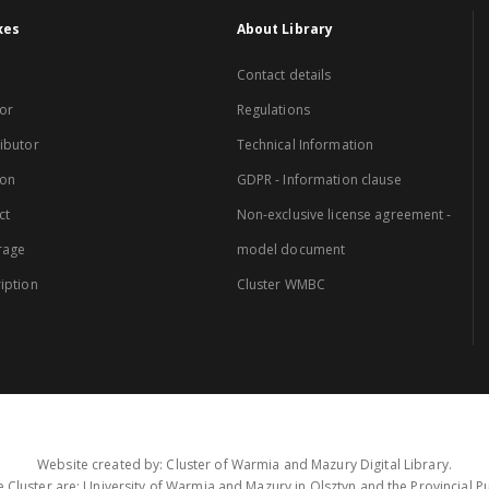
xes
About Library
Contact details
or
Regulations
ibutor
Technical Information
ion
GDPR - Information clause
ct
Non-exclusive license agreement -
rage
model document
iption
Cluster WMBC
Website created by: Cluster of Warmia and Mazury Digital Library.
 Cluster are: University of Warmia and Mazury in Olsztyn and the Provincial Pub