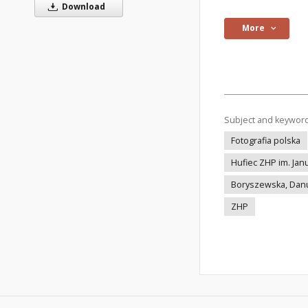
Download
More
Subject and keywor
Fotografia polska
Hufiec ZHP im. Ja
Boryszewska, Danut
ZHP