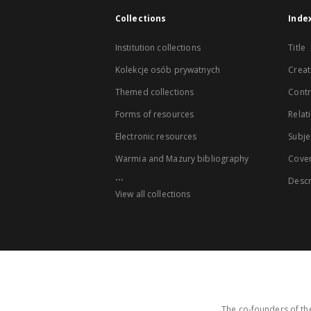
Collections
Inde
Institution collections
Title
Kolekcje osób prywatnych
Creat
Themed collections
Contr
Forms of resources
Relat
Electronic resources
Subje
Warmia and Mazury bibliography
Cove
...
Descr
View all collections
The co-founders of the