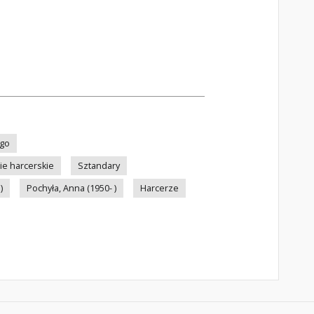
ego
ie harcerskie
Sztandary
)
Pochyła, Anna (1950- )
Harcerze