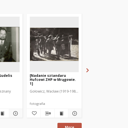
Gudelis
[Nadanie sztandaru
[Festiwal Piosenki
Hufcowi ZHP w Mrągowie.
Harcerskiej. 3]
1]
ieznany
Gołowicz, Wacław (1919-1983). Fot.
Autor fotografii nieznan
fotografia
fotografia
More