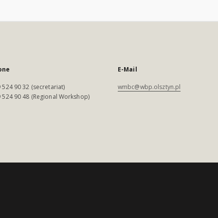
one
E-Mail
 524 90 32 (secretariat)
wmbc@wbp.olsztyn.pl
 524 90 48 (Regional Workshop)