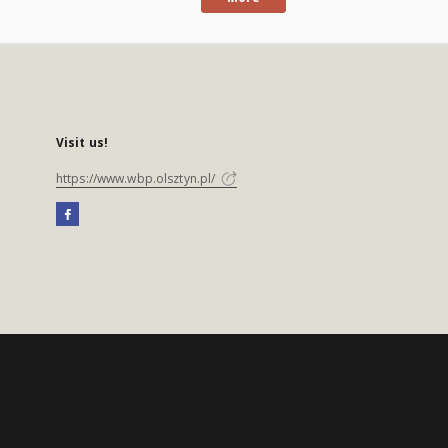
Visit us!
https://www.wbp.olsztyn.pl/