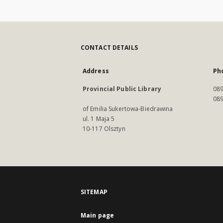
CONTACT DETAILS
Address
Ph
Provincial Public Library
089
089
of Emilia Sukertowa-Biedrawina
ul. 1 Maja 5
10-117 Olsztyn
SITEMAP
Main page