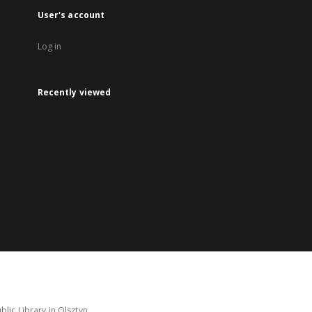
User's account
Log in
Recently viewed
lic Library in Olsztyn.