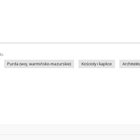
ds:
Purda (woj. warmińsko-mazurskie)
Kościoły i kaplice
Architekt