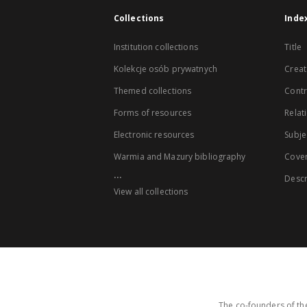
Collections
Inde
Institution collections
Title
Kolekcje osób prywatnych
Creat
Themed collections
Contr
Forms of resources
Relat
Electronic resources
Subje
Warmia and Mazury bibliography
Cove
...
Descr
View all collections
The co-founders of the