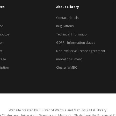
xes
About Library
Contact details
or
Regulations
ibutor
Technical Information
ion
GDPR - Information clause
ct
Non-exclusive license agreement -
rage
model document
iption
Cluster WMBC
Website created by: Cluster of Warmia and Mazury Digital Library.
 Cluster are: University of Warmia and Mazury in Olsztyn and the Provincial Pub