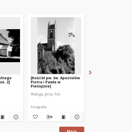
alnego
[Kościół pw. św. Apostołów
[Kościół pw. Wniebow
ie. 2]
Piotra i Pawła w
Najświętszej Marii P
Pieniężnie]
Rychnowie. 1]
Waluga, Jerzy. Fot.
Waluga, Jerzy. Fot.
fotografia
fotografia
More