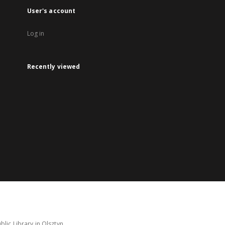
User's account
Log in
Recently viewed
lic Library in Olsztyn.