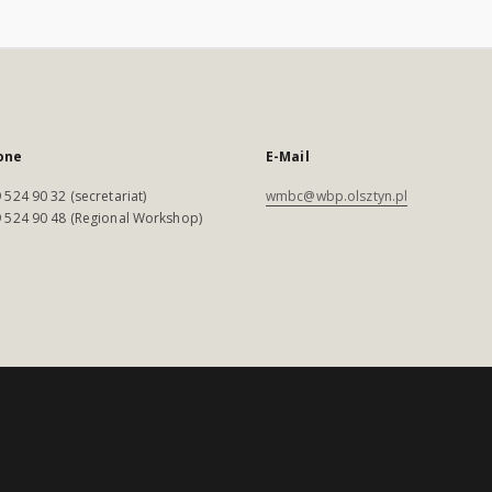
one
E-Mail
 524 90 32 (secretariat)
wmbc@wbp.olsztyn.pl
 524 90 48 (Regional Workshop)