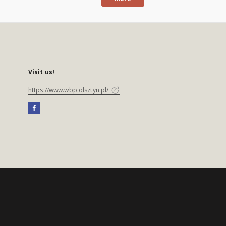
Visit us!
https://www.wbp.olsztyn.pl/