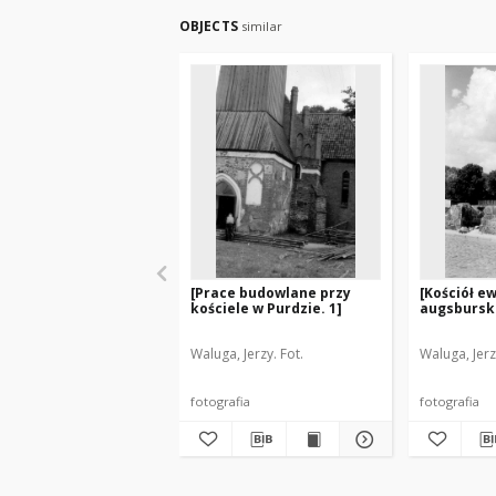
OBJECTS
similar
[Prace budowlane przy
[Kościół e
kościele w Purdzie. 1]
augsbursk
Waluga, Jerzy. Fot.
Waluga, Jerz
fotografia
fotografia