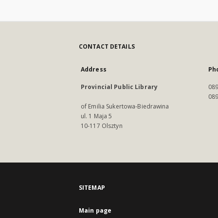
CONTACT DETAILS
Address
Ph
Provincial Public Library
089
089
of Emilia Sukertowa-Biedrawina
ul. 1 Maja 5
10-117 Olsztyn
SITEMAP
Main page