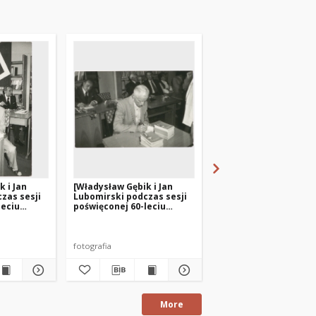
 i Jan
[Władysław Gębik i Jan
[Uczestnicy sesji
zas sesji
Lubomirski podczas sesji
poświęconej 60-leciu
leciu
poświęconej 60-leciu
Związku Polaków w
w w
Związku Polaków w
Niemczech. 4]
Niemczech. 2]
fotografia
fotografia
More