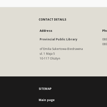
CONTACT DETAILS
Address
Ph
Provincial Public Library
089
089
of Emilia Sukertowa-Biedrawina
ul. 1 Maja 5
10-117 Olsztyn
SITEMAP
Main page