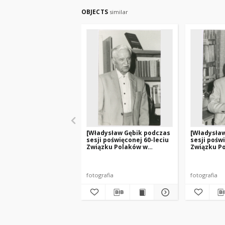
OBJECTS
similar
[Władysław Gębik podczas
[Władysła
sesji poświęconej 60-leciu
sesji pośw
Związku Polaków w
Związku P
Niemczech. 1]
Niemczech
fotografia
fotografia