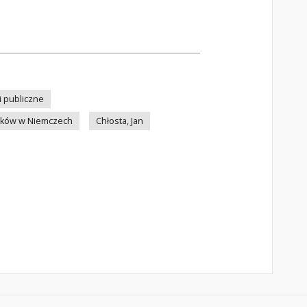
ki publiczne
aków w Niemczech
Chłosta, Jan