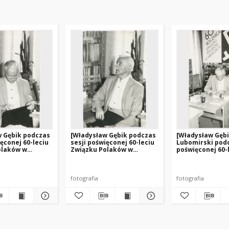
w Gębik podczas
[Władysław Gębik podczas
[Władysław Gębik
ięconej 60-leciu
sesji poświęconej 60-leciu
Lubomirski podc
olaków w
Związku Polaków w
poświęconej 60-
. 2]
Niemczech. 3]
Związku Polakó
Niemczech. 3]
fotografia
fotografia