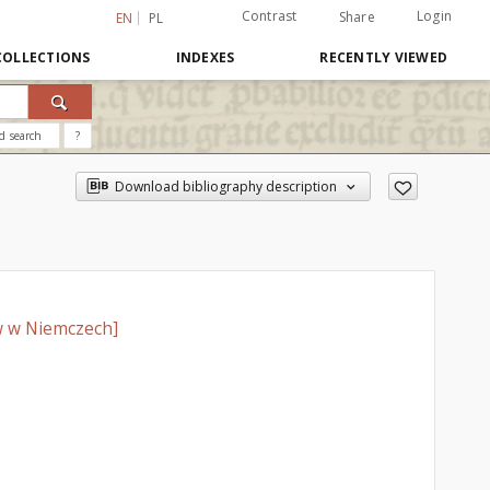
Contrast
Login
Share
EN
PL
COLLECTIONS
INDEXES
RECENTLY VIEWED
d search
?
Download bibliography description
ów w Niemczech]