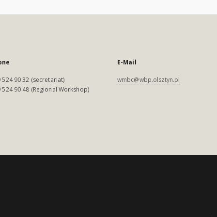
one
E-Mail
 524 90 32 (secretariat)
wmbc@wbp.olsztyn.pl
 524 90 48 (Regional Workshop)