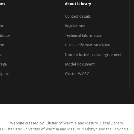
xes
About Library
Contact details
or
Regulations
ibutor
Technical Information
ion
GDPR - Information clause
ct
Non-exclusive license agreement -
rage
model document
iption
Cluster WMBC
Website created by: Cluster of Warmia and Mazury Digital Library.
 Cluster are: University of Warmia and Mazury in Olsztyn and the Provincial Pub