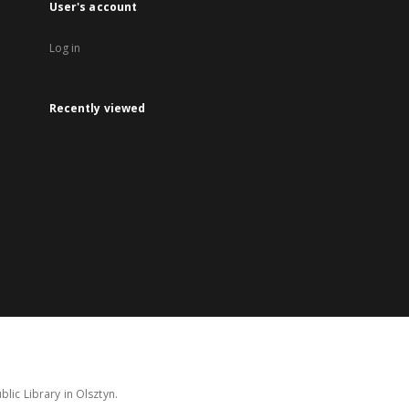
User's account
Log in
Recently viewed
lic Library in Olsztyn.