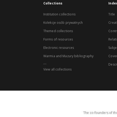
Collections
Inde
Institution collections
Title
Kolekcje osób prywatnych
Creat
Themed collections
Contr
Forms of resources
Relat
Electronic resources
Subje
Warmia and Mazury bibliography
Cove
...
Descr
View all collections
The co-founders of the