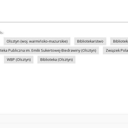
ds:
Olsztyn (woj. warmińsko-mazurskie)
Bibliotekarstwo
Bibliote
eka Publiczna im. Emilii Sukertowej-Biedrawiny (Olsztyn)
Związek Pol
WBP (Olsztyn)
Biblioteka (Olsztyn)