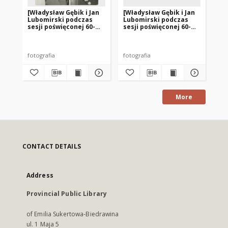
[Władysław Gębik i Jan
[Władysław Gębik i Jan
[W
Lubomirski podczas
Lubomirski podczas
Lu
sesji poświęconej 60-
sesji poświęconej 60-
ses
leciu Związku Polaków
leciu Związku Polaków
le
w Niemczech. 3]
w Niemczech. 2]
w 
fotografia
fotografia
fot
More
CONTACT DETAILS
Address
Provincial Public Library
of Emilia Sukertowa-Biedrawina
ul. 1 Maja 5