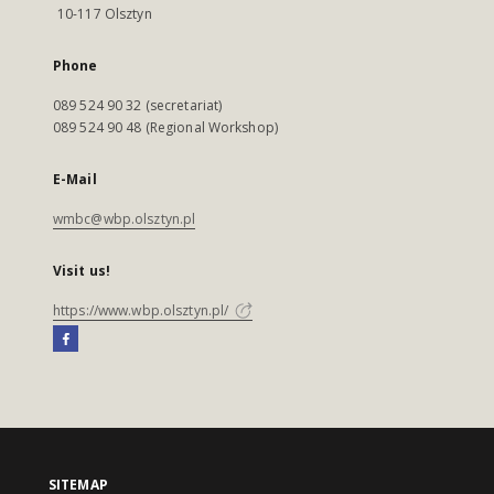
10-117 Olsztyn
Phone
089 524 90 32 (secretariat)
089 524 90 48 (Regional Workshop)
E-Mail
wmbc@wbp.olsztyn.pl
Visit us!
https://www.wbp.olsztyn.pl/
SITEMAP