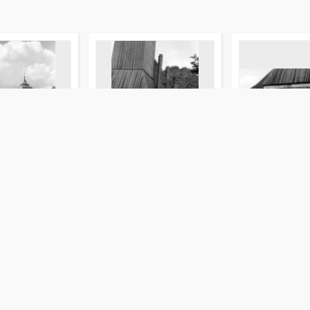
wangelicko-
[Prace budowlane przy
[Prace budowla
i w Pasymiu]
kościele w Purdzie. 1]
kościele w Purdz
y. Fot.
Waluga, Jerzy. Fot.
Waluga, Jerzy. Fot.
fotografia
fotografia