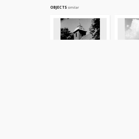
OBJECTS
similar
[Kościół Niepokalnego
[Kościół e
Serca NMP w Łynie. 1]
augsbursk
Waluga, Jerzy. Fot.
Waluga, Jerz
fotografia
fotografia