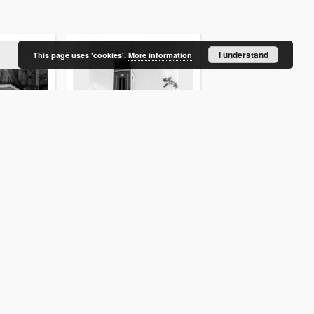
I understand
This page uses 'cookies'.
More information
ne przy
[Kościół pw. św. Apostołów
[Kościół pw. Wniebow
ie. 2]
Piotra i Pawła w
Najświętszej Marii P
Pieniężnie]
Rychnowie. 1]
Waluga, Jerzy. Fot.
Waluga, Jerzy. Fot.
fotografia
fotografia
More