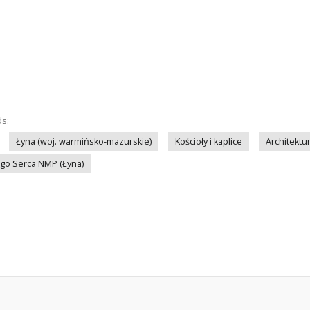
ds:
Łyna (woj. warmińsko-mazurskie)
Kościoły i kaplice
Architektu
ego Serca NMP (Łyna)