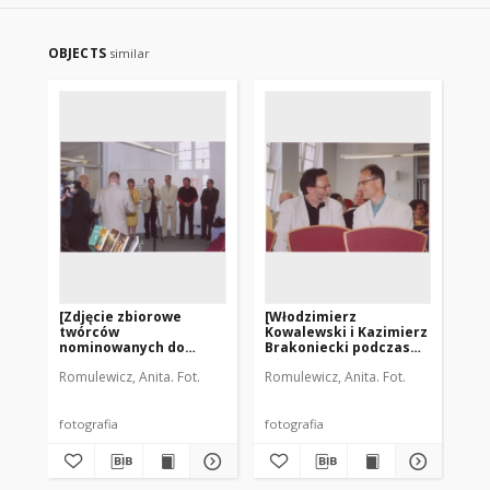
OBJECTS
similar
[Zdjęcie zbiorowe
[Włodzimierz
[M
twórców
Kowalewski i Kazimierz
po
nominowanych do
Brakoniecki podczas
wr
Literackiej Nagrody
uroczystości wręczania
Na
Romulewicz, Anita. Fot.
Romulewicz, Anita. Fot.
Rom
Warmii i Mazur
Literackiej Nagrody
Ma
„Wawrzyn”- 2007]
Warmii i Mazur
(20
„Wawrzyn” (2007)]
fotografia
fotografia
fot