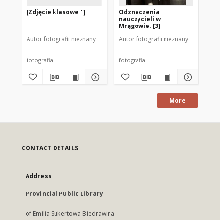
[Zdjęcie klasowe 1]
Odznaczenia
Od
nauczycieli w
na
Mrągowie. [3]
Mr
Autor fotografii nieznany
Autor fotografii nieznany
Aut
fotografia
fotografia
fot
More
CONTACT DETAILS
Address
Provincial Public Library
of Emilia Sukertowa-Biedrawina