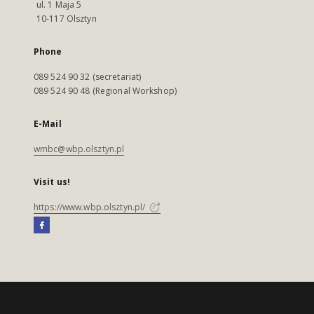
ul. 1 Maja 5
10-117 Olsztyn
Phone
089 524 90 32 (secretariat)
089 524 90 48 (Regional Workshop)
E-Mail
wmbc@wbp.olsztyn.pl
Visit us!
https://www.wbp.olsztyn.pl/