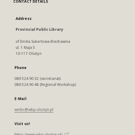
CONTACT DETAILS
Address
Provincial Public Library
of Emilia Sukertowa-Biedrawina
ul. 1 Maja 5
10-117 Olsztyn
Phone
089 524 90 32 (secretariat)
089 524 90 48 (Regional Workshop)
E-Mail
wmbc@wbp.olsztyn.pl
Visit us!
https://www.wbp.olsztyn.pl/