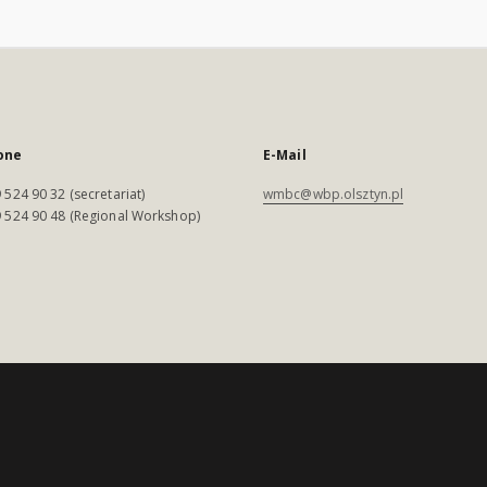
one
E-Mail
 524 90 32 (secretariat)
wmbc@wbp.olsztyn.pl
 524 90 48 (Regional Workshop)