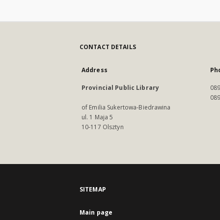
CONTACT DETAILS
Address
Ph
Provincial Public Library
089
089
of Emilia Sukertowa-Biedrawina
ul. 1 Maja 5
10-117 Olsztyn
SITEMAP
Main page