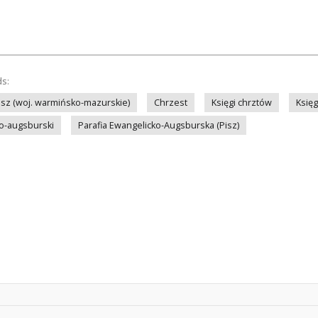
ds:
isz (woj. warmińsko-mazurskie)
Chrzest
Księgi chrztów
Księg
ko-augsburski
Parafia Ewangelicko-Augsburska (Pisz)