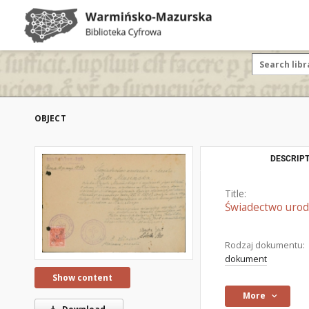
OBJECT
DESCRIPT
Title:
Świadectwo urodz
Rodzaj dokumentu:
dokument
Show content
More