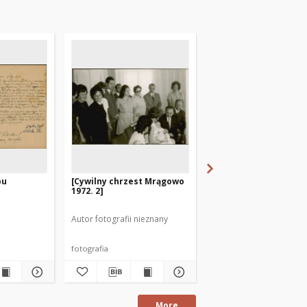
bu
[Cywilny chrzest Mrągowo
[Cywilny chrzest Mr
1972. 2]
1972. 1]
Autor fotografii nieznany
Autor fotografii nieznan
fotografia
fotografia
More