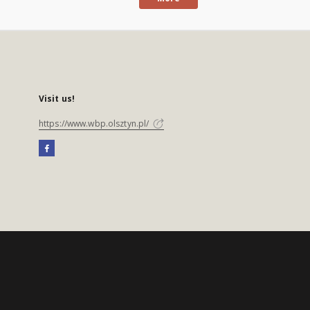
Visit us!
https://www.wbp.olsztyn.pl/