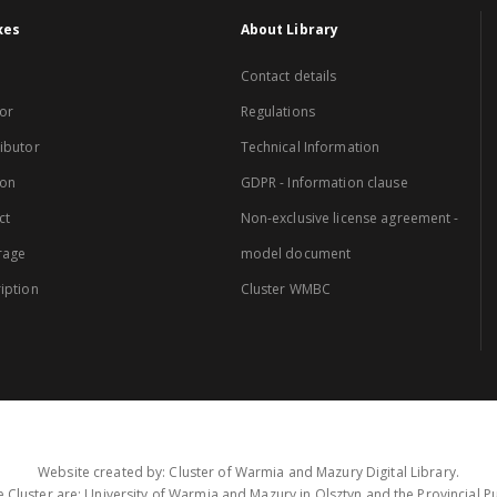
xes
About Library
Contact details
or
Regulations
ibutor
Technical Information
ion
GDPR - Information clause
ct
Non-exclusive license agreement -
rage
model document
iption
Cluster WMBC
Website created by: Cluster of Warmia and Mazury Digital Library.
 Cluster are: University of Warmia and Mazury in Olsztyn and the Provincial Pub