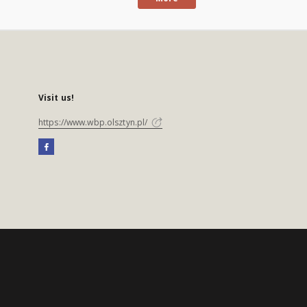
Visit us!
https://www.wbp.olsztyn.pl/