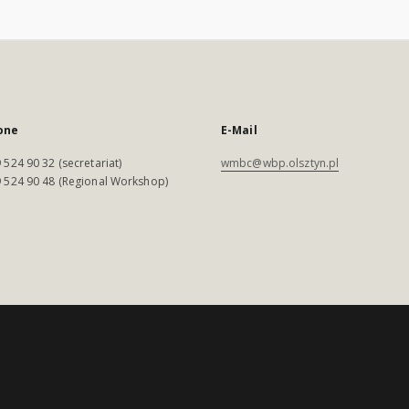
one
E-Mail
 524 90 32 (secretariat)
wmbc@wbp.olsztyn.pl
 524 90 48 (Regional Workshop)