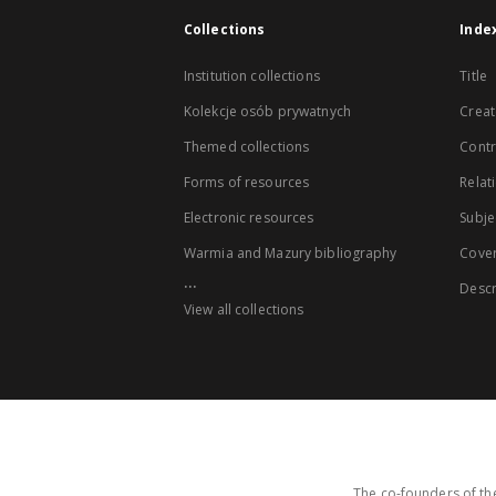
Collections
Inde
Institution collections
Title
Kolekcje osób prywatnych
Creat
Themed collections
Contr
Forms of resources
Relat
Electronic resources
Subje
Warmia and Mazury bibliography
Cove
...
Descr
View all collections
The co-founders of the