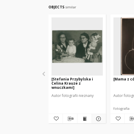
OBJECTS
similar
[Stefania Przybylska i
[Mama z có
Celina Krauze z
wnuczkami]
Autor fotografii nieznany
Autor fotogr
fotografia