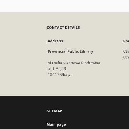
CONTACT DETAILS
Address
Ph
Provincial Public Library
089
089
of Emilia Sukertowa-Biedrawina
ul. 1 Maja 5
10-117 Olsztyn
SITEMAP
Main page