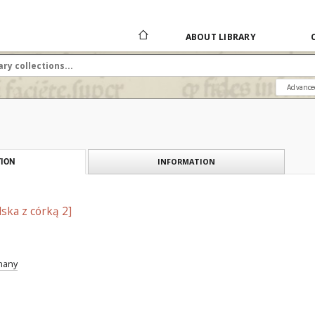
ABOUT LIBRARY
Advance
INFORMATION
ION
lska z córką 2]
znany