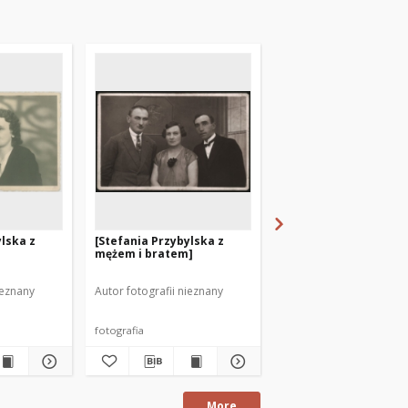
ylska z
[Stefania Przybylska z
[Stefania i Józef
mężem i bratem]
Przybylscy z córką Kr
Bolesław Przyjemski 
zaprzyjaźnioną rodzi
ieznany
Autor fotografii nieznany
Autor fotografii nieznan
dziećmi]
fotografia
fotografia
More