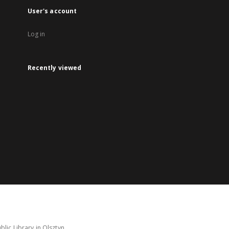
User's account
Log in
Recently viewed
lic Library in Olsztyn.