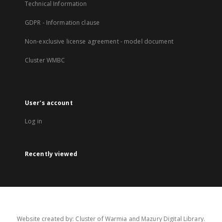
Technical Information
GDPR - Information clause
Non-exclusive license agreement - model document
Cluster WMBC
User's account
Log in
Recently viewed
Website created by: Cluster of Warmia and Mazury Digital Library.