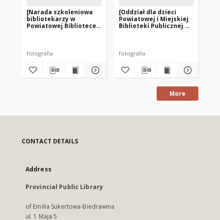
[Narada szkoleniowa
[Oddział dla dzieci
[Od
bibliotekarzy w
Powiatowej i Miejskiej
Po
Powiatowej Bibliotece
Biblioteki Publicznej w
Bib
Publicznej w
Działdowie. 1]
Dz
Działdowie]
fotografia
fotografia
fot
More
CONTACT DETAILS
Address
Provincial Public Library
of Emilia Sukertowa-Biedrawina
ul. 1 Maja 5