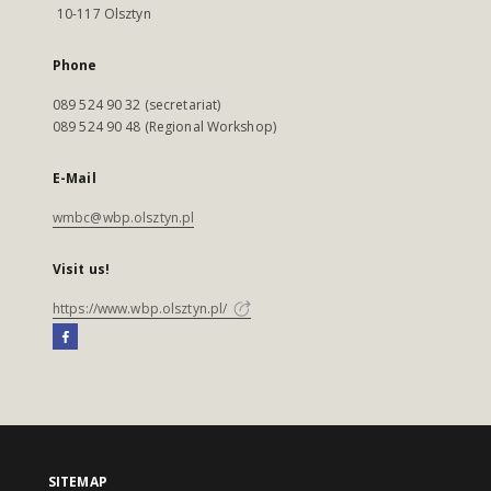
10-117 Olsztyn
Phone
089 524 90 32 (secretariat)
089 524 90 48 (Regional Workshop)
E-Mail
wmbc@wbp.olsztyn.pl
Visit us!
https://www.wbp.olsztyn.pl/
SITEMAP