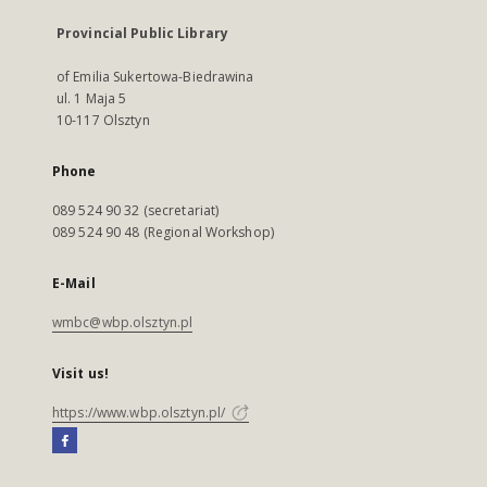
Provincial Public Library
of Emilia Sukertowa-Biedrawina
ul. 1 Maja 5
10-117 Olsztyn
Phone
089 524 90 32 (secretariat)
089 524 90 48 (Regional Workshop)
E-Mail
wmbc@wbp.olsztyn.pl
Visit us!
https://www.wbp.olsztyn.pl/