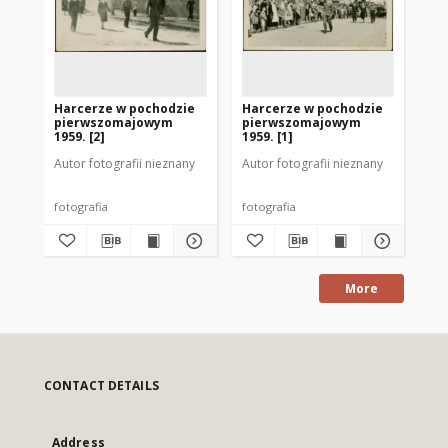
Harcerze w pochodzie
Harcerze w pochodzie
Jó
pierwszomajowym
pierwszomajowym
19
1959. [2]
1959. [1]
Autor fotografii nieznany
Autor fotografii nieznany
Aut
fotografia
fotografia
fot
More
CONTACT DETAILS
Address