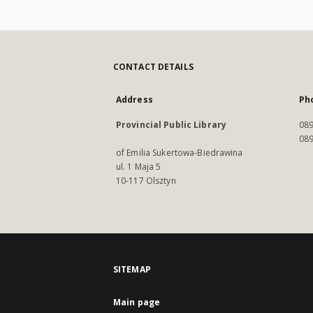
CONTACT DETAILS
Address
Ph
Provincial Public Library
089
089
of Emilia Sukertowa-Biedrawina
ul. 1 Maja 5
10-117 Olsztyn
SITEMAP
Main page