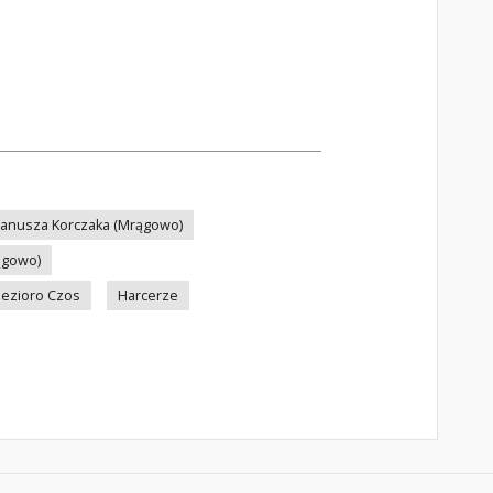
 Janusza Korczaka (Mrągowo)
ągowo)
Jezioro Czos
Harcerze