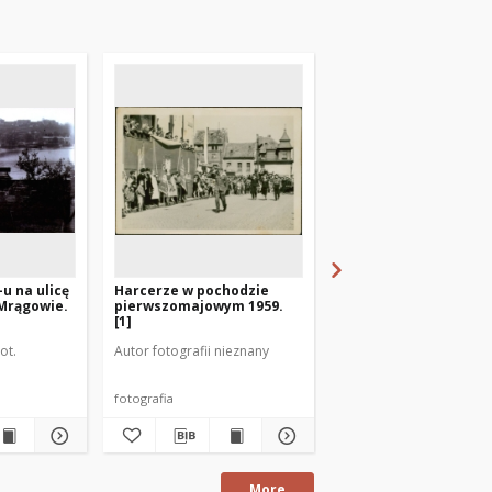
u na ulicę
Harcerze w pochodzie
Harcerze w pochodzi
Mrągowie.
pierwszomajowym 1959.
pierwszomajowym 19
[1]
[2]
ot.
Autor fotografii nieznany
Autor fotografii nieznan
fotografia
fotografia
More