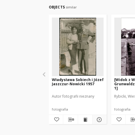
OBJECTS
similar
Władysława Sobiech i Józef
[Widok z W
Jaszczur-Nowicki 1957
Grunwaldz
1]
Autor fotografii nieznany
Rybicki, Wie
fotografia
fotografia