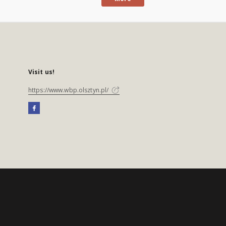
Visit us!
https://www.wbp.olsztyn.pl/