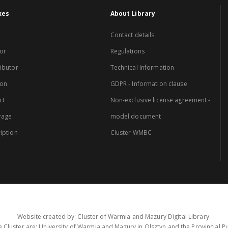
xes
About Library
Contact details
or
Regulations
ibutor
Technical Information
ion
GDPR - Information clause
ct
Non-exclusive license agreement -
rage
model document
iption
Cluster WMBC
Website created by: Cluster of Warmia and Mazury Digital Library.
 Cluster are: University of Warmia and Mazury in Olsztyn and the Provincial Pub