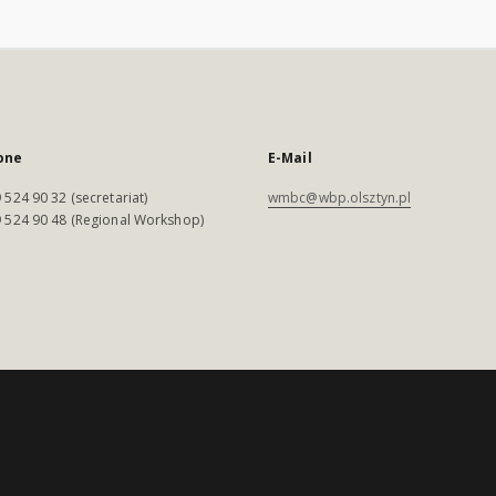
one
E-Mail
 524 90 32 (secretariat)
wmbc@wbp.olsztyn.pl
 524 90 48 (Regional Workshop)