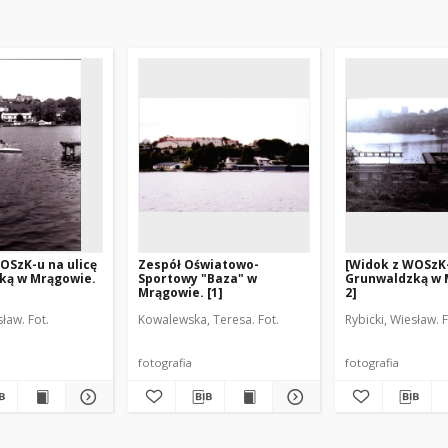
OSzK-u na ulicę
Zespół Oświatowo-
[Widok z WOSzK-
ką w Mrągowie.
Sportowy "Baza" w
Grunwaldzką w 
Mrągowie. [1]
2]
sław. Fot.
Kowalewska, Teresa. Fot.
Rybicki, Wiesław. F
fotografia
fotografia