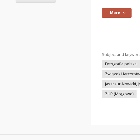
More
Subject and keywor
Fotografia polska
Związek Harcerstw
Jaszczur-Nowicki, J
ZHP (Mrągowo)