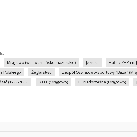
ds:
Mrągowo (woj. warmińsko-mazurskie)
Jeziora
Hufiec ZHP im.
a Polskiego
Żeglarstwo
Zespół Oświatowo-Sportowy "Baza" (Mr
ózef (1932-2003)
Baza (Mrągowo)
ul. Nadbrzeżna (Mrągowo)