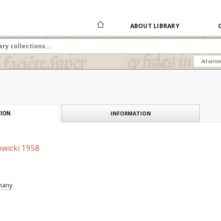
ABOUT LIBRARY
Advance
INFORMATION
ION
owicki 1958
znany