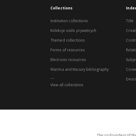
Collections
Inde
Institution collections
Title
Kolekcje osób prywatnych
Creat
Themed collections
Contr
Forms of resources
Relat
Electronic resources
Subje
Warmia and Mazury bibliography
Cove
...
Descr
View all collections
The co-founders of the