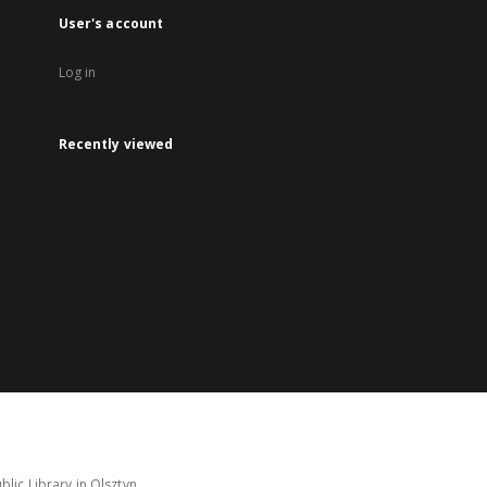
User's account
Log in
Recently viewed
lic Library in Olsztyn.