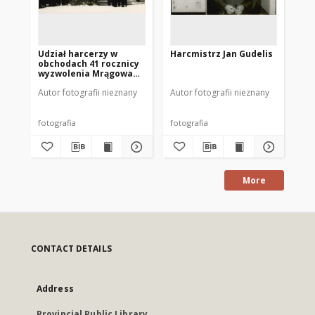
Udział harcerzy w
Harcmistrz Jan Gudelis
[F
obchodach 41 rocznicy
Har
wyzwolenia Mrągowa
1986. [2]
Autor fotografii nieznany
Autor fotografii nieznany
Aut
fotografia
fotografia
fot
More
CONTACT DETAILS
Address
Provincial Public Library