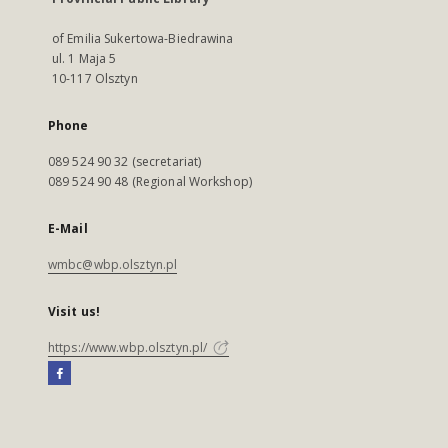
of Emilia Sukertowa-Biedrawina
ul. 1 Maja 5
10-117 Olsztyn
Phone
089 524 90 32 (secretariat)
089 524 90 48 (Regional Workshop)
E-Mail
wmbc@wbp.olsztyn.pl
Visit us!
https://www.wbp.olsztyn.pl/