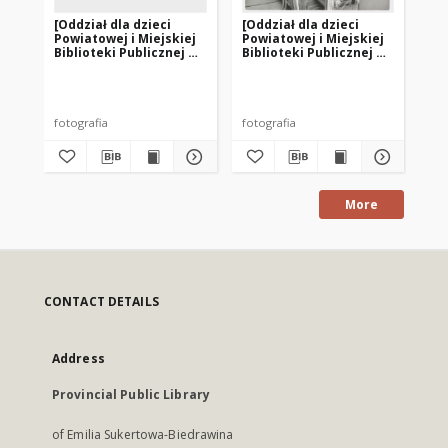
[Oddział dla dzieci
[Oddział dla dzieci
[K
Powiatowej i Miejskiej
Powiatowej i Miejskiej
w o
Biblioteki Publicznej w
Biblioteki Publicznej w
Po
Szczytnie. 2]
Szczytnie. 1]
Bib
Sz
fotografia
fotografia
fot
More
CONTACT DETAILS
Address
Provincial Public Library
of Emilia Sukertowa-Biedrawina