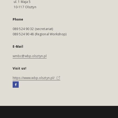
ul. 1 Maja 5
10-117 Olsztyn
Phone
089 524 90 32 (secretariat)
089 524 90 48 (Regional Workshop)
E-Mail
wmbc@wbp.olsztyn.pl
Visit us!
https://www.wbp.olsztyn.pl/