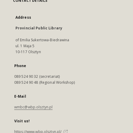
CONTACT DETAILS
Address
Provincial Public Library
of Emilia Sukertowa-Biedrawina
ul. 1 Maja 5
10-117 Olsztyn
Phone
089 524 90 32 (secretariat)
089 524 90 48 (Regional Workshop)
E-Mail
wmbc@wbp.olsztyn.pl
Visit us!
https://www.wbp.olsztyn.pl/