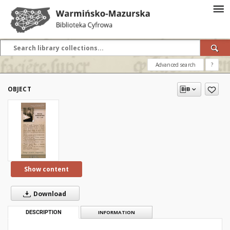
Advanced search
?
OBJECT
Show content
Download
DESCRIPTION
INFORMATION