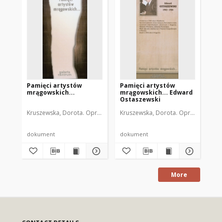
Pamięci artystów
Pamięci artystów
Pa
mrągowskich...
mrągowskich... Edward
mr
Ostaszewski
Os
Kruszewska, Dorota. Oprac.
Kruszewska, Dorota. Oprac.
Kru
dokument
dokument
do
More