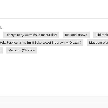
ds:
Olsztyn (woj. warmińsko-mazurskie)
Bibliotekarstwo
Bibliote
eka Publiczna im. Emilii Sukertowej-Biedrawiny (Olsztyn)
Muzeum Warmi
)
Muzeum (Olsztyn)