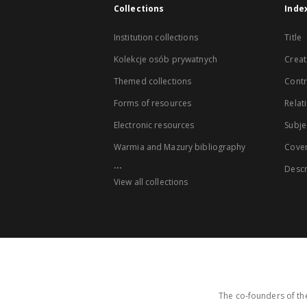
Collections
Inde
Institution collections
Title
Kolekcje osób prywatnych
Creat
Themed collections
Contr
Forms of resources
Relat
Electronic resources
Subje
Warmia and Mazury bibliography
Cove
...
Descr
View all collections
The co-founders of the