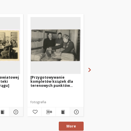
Powiatowej
[Przygotowywanie
[Spotkanie świąteczn
oteki
kompletów książek dla
bibliotekarzy z Morą
rągu]
terenowych punktów
grudniu 1955 r.]
bibliotecznych w
Powiatowej Bibliotece
Publicznej w Kętrzynie]
fotografia
fotografia
More