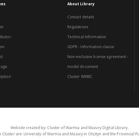
xes
About Library
Contact details
or
Regulations
ibutor
Technical Information
ion
GDPR - Information clause
ct
Non-exclusive license agreement -
rage
model document
iption
Cluster WMBC
Website created by: Cluster of Warmia and Mazury Digital Library.
 Cluster are: University of Warmia and Mazury in Olsztyn and the Provincial Pub