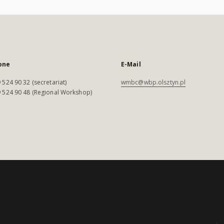
one
E-Mail
 524 90 32 (secretariat)
wmbc@wbp.olsztyn.pl
 524 90 48 (Regional Workshop)