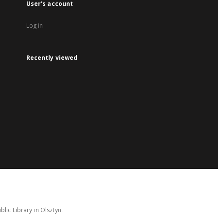
User's account
Log in
Recently viewed
lic Library in Olsztyn.