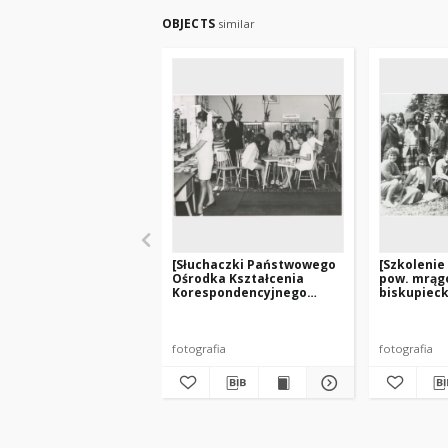
OBJECTS
similar
[Słuchaczki Państwowego
[Szkolenie
Ośrodka Kształcenia
pow. mrąg
Korespondencyjnego
biskupiec
Bibliotekarzy na
Franknowi
praktykach w
Węgorzewie]
fotografia
fotografia