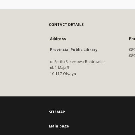
CONTACT DETAILS
Address
Ph
Provincial Public Library
089
089
of Emilia Sukertowa-Biedrawina
ul. 1 Maja 5
10-117 Olsztyn
SITEMAP
Main page