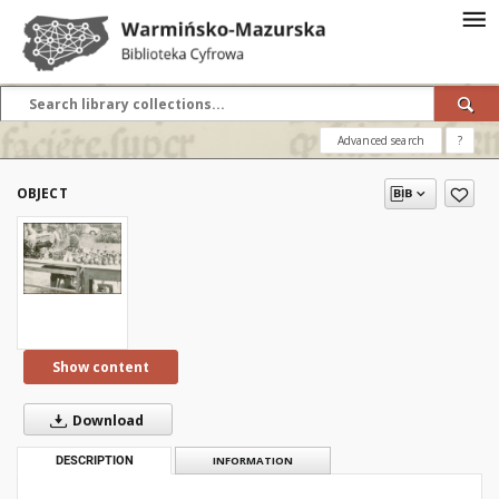
Advanced search
?
OBJECT
Show content
Download
DESCRIPTION
INFORMATION