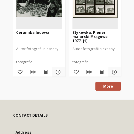
Ceramika ludowa
Stykówka. Plener
Św
malarski Mrągowo
[8]
1977. [1]
Autor fotografii nieznany
Autor fotografii nieznany
Aut
fotografia
fotografia
fot
More
CONTACT DETAILS
Address