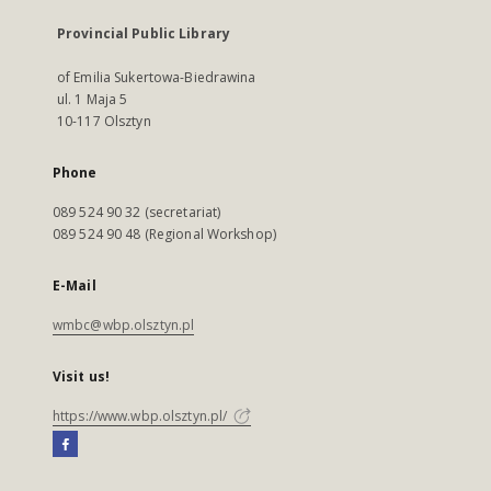
Provincial Public Library
of Emilia Sukertowa-Biedrawina
ul. 1 Maja 5
10-117 Olsztyn
Phone
089 524 90 32 (secretariat)
089 524 90 48 (Regional Workshop)
E-Mail
wmbc@wbp.olsztyn.pl
Visit us!
https://www.wbp.olsztyn.pl/