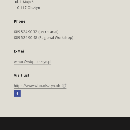
ul. 1 Maja 5
10-117 Olsztyn
Phone
089 524 90 32 (secretariat)
089 524 90 48 (Regional Workshop)
E-Mail
wmbc@wbp.olsztyn.pl
Visit us!
https://www.wbp.olsztyn.pl/