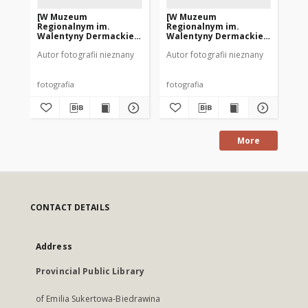
[W Muzeum
[W Muzeum
Ce
Regionalnym im.
Regionalnym im.
Walentyny Dermackiej
Walentyny Dermackiej
w Pieckach. 1]
w Pieckach. 2]
Autor fotografii nieznany
Autor fotografii nieznany
Aut
fotografia
fotografia
fot
More
CONTACT DETAILS
Address
Provincial Public Library
of Emilia Sukertowa-Biedrawina