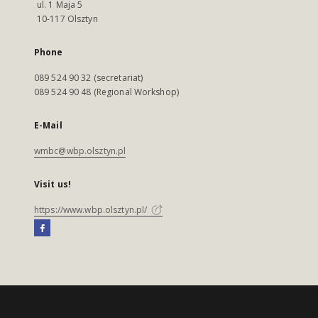
ul. 1 Maja 5
10-117 Olsztyn
Phone
089 524 90 32 (secretariat)
089 524 90 48 (Regional Workshop)
E-Mail
wmbc@wbp.olsztyn.pl
Visit us!
https://www.wbp.olsztyn.pl/