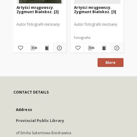
Artyści mrągowscy.
Artyści mrągowscy.
[S
Zygmunt Białokoz. [2]
Zygmunt Białokoz. [3]
To
Mi
Mr
Autor fotografii nieznany
Autor fotografii nieznany
Aut
fotografia
fot
More
CONTACT DETAILS
Address
Provincial Public Library
of Emilia Sukertowa-Biedrawina