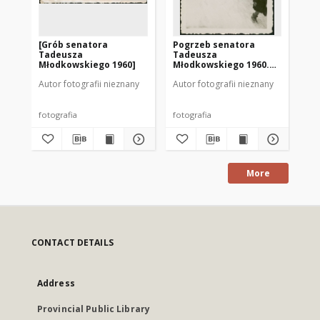
[Grób senatora
Pogrzeb senatora
Ap
Tadeusza
Tadeusza
Młodkowskiego 1960]
Młodkowskiego 1960.
[6]
Autor fotografii nieznany
Autor fotografii nieznany
Aut
fotografia
fotografia
fot
More
CONTACT DETAILS
Address
Provincial Public Library