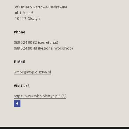
of Emilia Sukertowa-Biedrawina
ul. 1 Maja 5
10-117 Olsztyn
Phone
089 524 90 32 (secretariat)
089 524 90 48 (Regional Workshop)
E-Mail
wmbc@wbp.olsztyn.pl
Visit us!
https://www.wbp.olsztyn.pl/