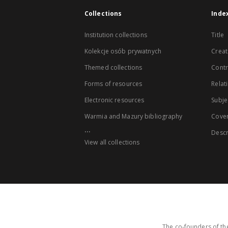
Collections
Inde
Institution collections
Title
Kolekcje osób prywatnych
Creat
Themed collections
Contr
Forms of resources
Relat
Electronic resources
Subje
Warmia and Mazury bibliography
Cove
...
Descr
View all collections
The co-founders of the