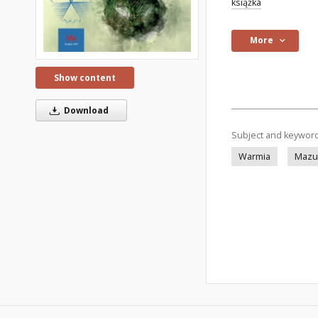
książka
More
Show content
Download
Subject and keywor
Warmia
Mazu