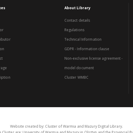
xes
About Library
Contact details
or
Regulations
ibutor
Technical Information
ion
GDPR - Information clause
ct
Non-exclusive license agreement -
rage
model document
iption
Cluster WMBC
Website created by: Cluster of Warmia and Mazury Digital Library.
 Cluster are: University of Warmia and Mazury in Olsztyn and the Provincial Pub