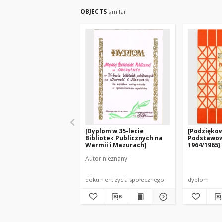
OBJECTS
similar
[Dyplom w 35-lecie
[Podziękow
Bibliotek Publicznych na
Podstawow
Warmii i Mazurach]
1964/1965}
Autor nieznany
dokument życia społecznego
dyplom