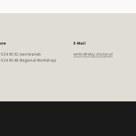
one
E-Mail
 524 90 32 (secretariat)
wmbc@wbp.olsztyn.pl
 524 90 48 (Regional Workshop)