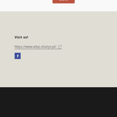
Visit us!
https://www.wbp.olsztyn.pl/