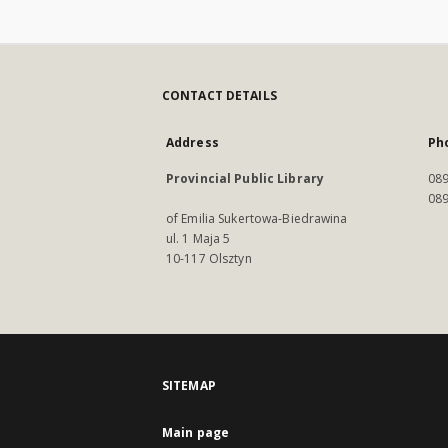
CONTACT DETAILS
Address
Ph
Provincial Public Library
089
089
of Emilia Sukertowa-Biedrawina
ul. 1 Maja 5
10-117 Olsztyn
SITEMAP
Main page