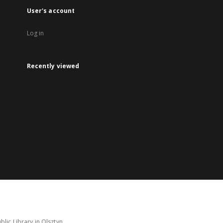
User's account
Log in
Recently viewed
lic Library in Olsztyn.