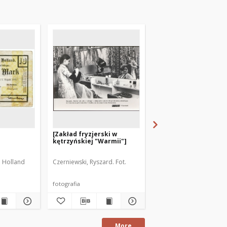
[Zakład fryzjerski w
[Kampania wyborcza
kętrzyńskiej "Warmii"]
Mrągowie 1989. 4]
. Holland
Czerniewski, Ryszard. Fot.
Modzelewski, Marian. Fo
fotografia
fotografia
More