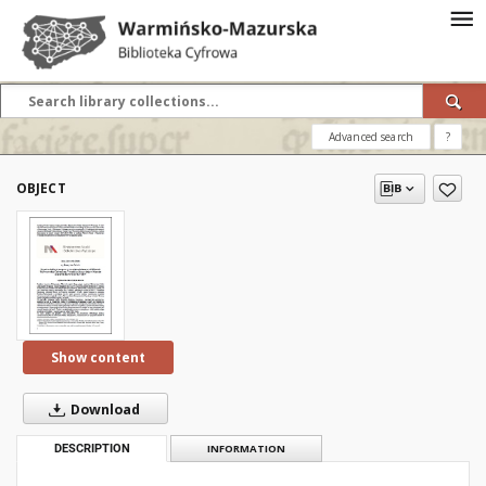
Advanced search
?
OBJECT
Show content
Download
DESCRIPTION
INFORMATION