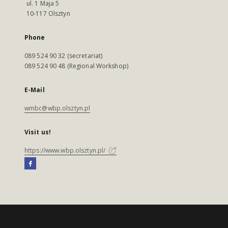
ul. 1 Maja 5
10-117 Olsztyn
Phone
089 524 90 32 (secretariat)
089 524 90 48 (Regional Workshop)
E-Mail
wmbc@wbp.olsztyn.pl
Visit us!
https://www.wbp.olsztyn.pl/