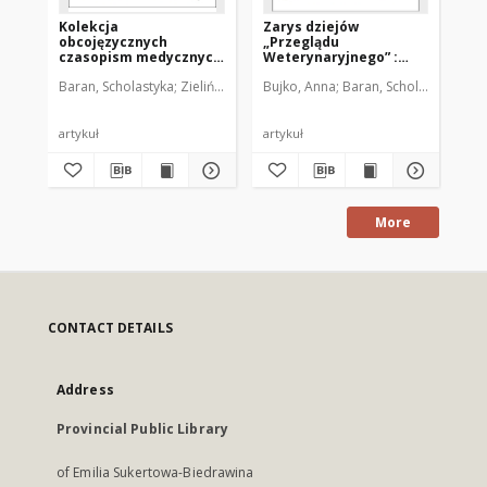
Kolekcja
Zarys dziejów
obcojęzycznych
„Przeglądu
czasopism medycznych
Weterynaryjnego” :
i przyrodniczych w
(historia, tematyka,
Baran, Scholastyka
Zieliński, Przemysław
Bujko, Anna
Baran, Scholastyka
zasobach Biblioteki
redaktorzy)
Uniwersyteckiej
Uniwersytetu
Warmińsko-
artykuł
artykuł
Mazurskiego w
Olsztynie – krótka
charakterystyka
More
CONTACT DETAILS
Address
Provincial Public Library
of Emilia Sukertowa-Biedrawina