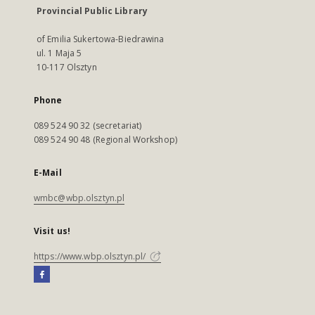
Provincial Public Library
of Emilia Sukertowa-Biedrawina
ul. 1 Maja 5
10-117 Olsztyn
Phone
089 524 90 32 (secretariat)
089 524 90 48 (Regional Workshop)
E-Mail
wmbc@wbp.olsztyn.pl
Visit us!
https://www.wbp.olsztyn.pl/