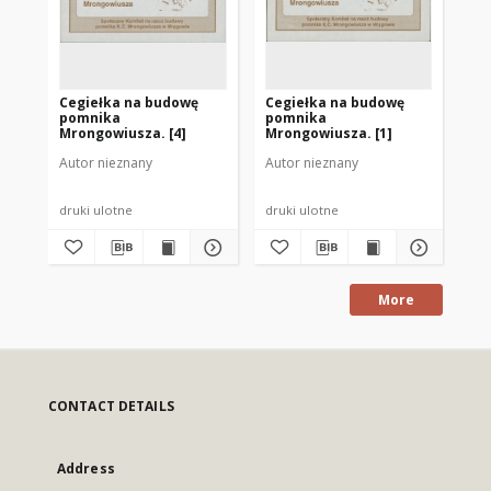
Cegiełka na budowę
Cegiełka na budowę
Ce
pomnika
pomnika
po
Mrongowiusza. [4]
Mrongowiusza. [1]
Mr
Autor nieznany
Autor nieznany
Aut
druki ulotne
druki ulotne
dru
More
CONTACT DETAILS
Address