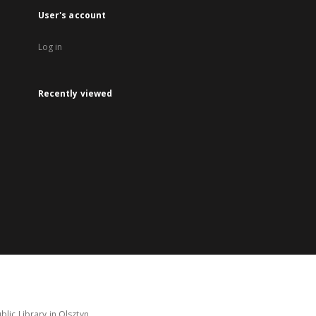
User's account
Log in
Recently viewed
lic Library in Olsztyn.