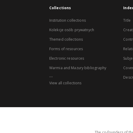
Collections
Inde
Institution collections
Title
Kolekcje osób prywatnych
Creat
Themed collections
Contr
Forms of resources
Relat
Electronic resources
Subje
Warmia and Mazury bibliography
Cove
...
Descr
View all collections
The co-founders of the