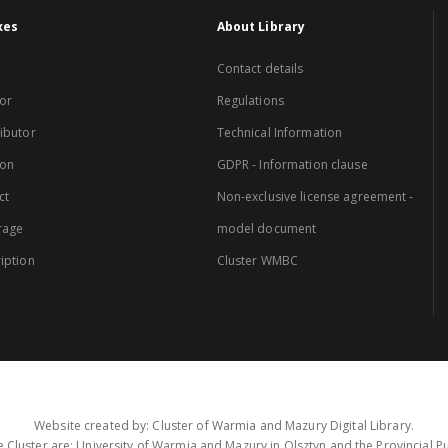
xes
About Library
Contact details
or
Regulations
ibutor
Technical Information
ion
GDPR - Information clause
ct
Non-exclusive license agreement -
rage
model document
iption
Cluster WMBC
Website created by: Cluster of Warmia and Mazury Digital Library.
 Cluster are: University of Warmia and Mazury in Olsztyn and the Provincial Pub