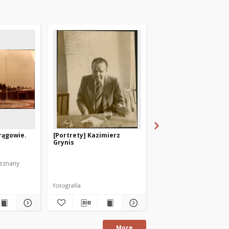
rągowie.
[Portrety] Kazimierz
[Pracownicy Hotelu O
Grynis
"Mrongovia" w pocho
pierwszomajowym. 1
ieznany
Autor fotografii nieznan
fotografia
fotografia
More