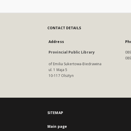
CONTACT DETAILS
Address
Ph
Provincial Public Library
089
089
of Emilia Sukertowa-Biedrawina
ul. 1 Maja 5
10-117 Olsztyn
SITEMAP
Main page