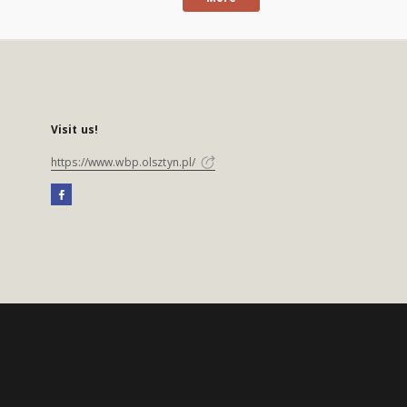
Visit us!
https://www.wbp.olsztyn.pl/