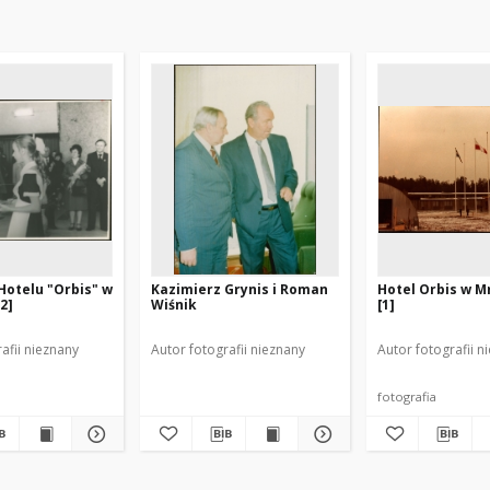
Hotelu "Orbis" w
Kazimierz Grynis i Roman
Hotel Orbis w M
2]
Wiśnik
[1]
afii nieznany
Autor fotografii nieznany
Autor fotografii n
fotografia