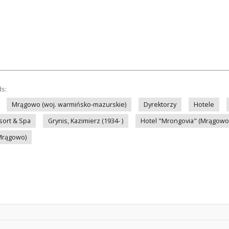
ds:
Mrągowo (woj. warmińsko-mazurskie)
Dyrektorzy
Hotele
sort & Spa
Grynis, Kazimierz (1934- )
Hotel "Mrongovia" (Mrągowo
Mrągowo)