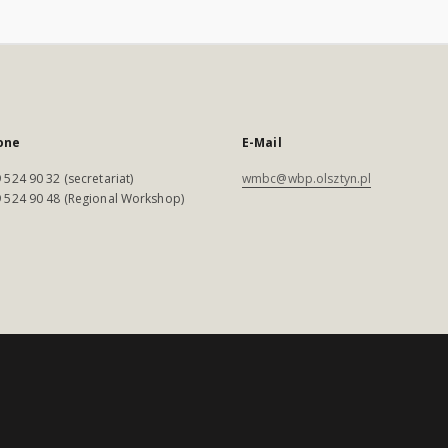
one
E-Mail
 524 90 32 (secretariat)
wmbc@wbp.olsztyn.pl
 524 90 48 (Regional Workshop)