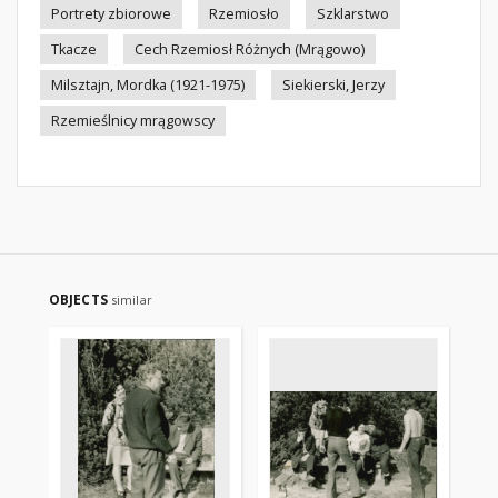
Portrety zbiorowe
Rzemiosło
Szklarstwo
Tkacze
Cech Rzemiosł Różnych (Mrągowo)
Milsztajn, Mordka (1921-1975)
Siekierski, Jerzy
Rzemieślnicy mrągowscy
OBJECTS
similar