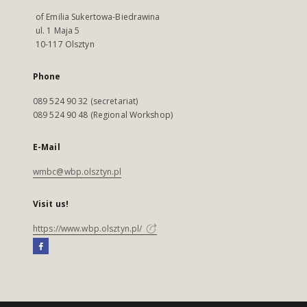
of Emilia Sukertowa-Biedrawina
ul. 1 Maja 5
10-117 Olsztyn
Phone
089 524 90 32 (secretariat)
089 524 90 48 (Regional Workshop)
E-Mail
wmbc@wbp.olsztyn.pl
Visit us!
https://www.wbp.olsztyn.pl/