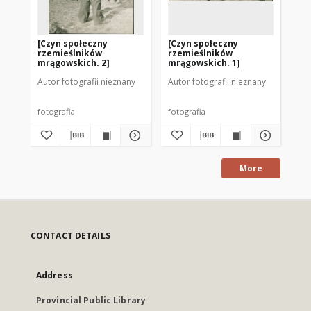
[Czyn społeczny
[Czyn społeczny
[R
rzemieślników
rzemieślników
mr
mrągowskich. 2]
mrągowskich. 1]
Autor fotografii nieznany
Autor fotografii nieznany
Aut
fotografia
fotografia
fot
More
CONTACT DETAILS
Address
Provincial Public Library