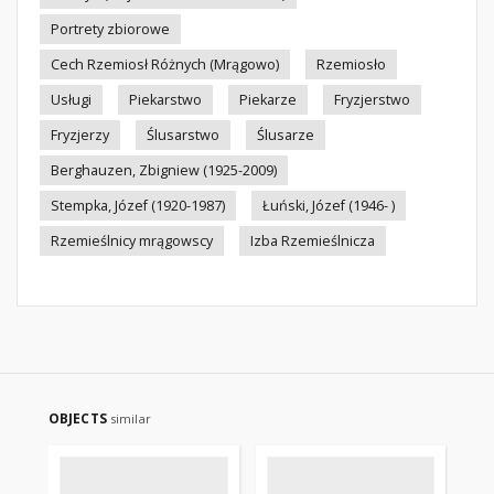
Portrety zbiorowe
Cech Rzemiosł Różnych (Mrągowo)
Rzemiosło
Usługi
Piekarstwo
Piekarze
Fryzjerstwo
Fryzjerzy
Ślusarstwo
Ślusarze
Berghauzen, Zbigniew (1925-2009)
Stempka, Józef (1920-1987)
Łuński, Józef (1946- )
Rzemieślnicy mrągowscy
Izba Rzemieślnicza
OBJECTS
similar