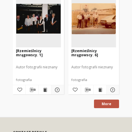
[Rzemieślnicy
[Rzemieślnicy
[R
mrągowscy. 1]
mrągowscy. 6]
mr
Autor fotografii nieznany
Autor fotografii nieznany
Aut
fotografia
fotografia
fot
More