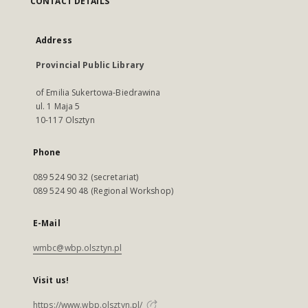
CONTACT DETAILS
Address
Provincial Public Library
of Emilia Sukertowa-Biedrawina
ul. 1 Maja 5
10-117 Olsztyn
Phone
089 524 90 32 (secretariat)
089 524 90 48 (Regional Workshop)
E-Mail
wmbc@wbp.olsztyn.pl
Visit us!
https://www.wbp.olsztyn.pl/