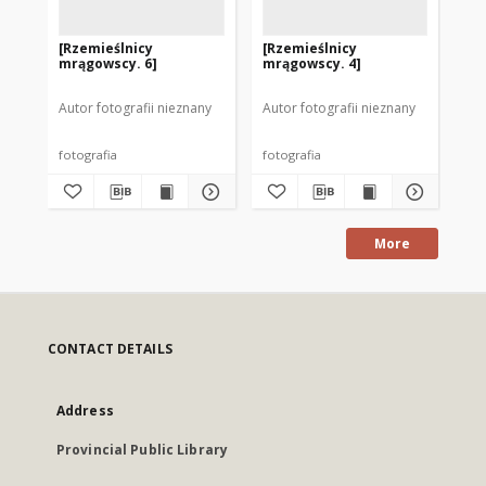
[Rzemieślnicy
[Rzemieślnicy
[R
mrągowscy. 6]
mrągowscy. 4]
mr
Autor fotografii nieznany
Autor fotografii nieznany
Aut
fotografia
fotografia
fot
More
CONTACT DETAILS
Address
Provincial Public Library