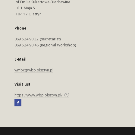
of Emilia Sukertowa-Biedrawina
ul. 1 Maja 5
10-117 Olsztyn
Phone
089 524 90 32 (secretariat)
089 524 90 48 (Regional Workshop)
E-Mail
wmbc@wbp.olsztyn.pl
Visit us!
https://www.wbp.olsztyn.pl/