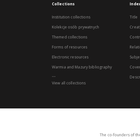
Collections
Inde
Institution collections
Title
Kolekcje osób prywatnych
Creat
Themed collections
Contr
Forms of resources
Relat
Electronic resources
Subje
Warmia and Mazury bibliography
Cove
...
Descr
View all collections
The co-founders of the