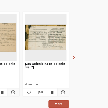
osiedlenie
[Zezwolenie na osiedlenie
[Zezwolenie na osied
się. 7]
się. 9]
dokument
dokument
More