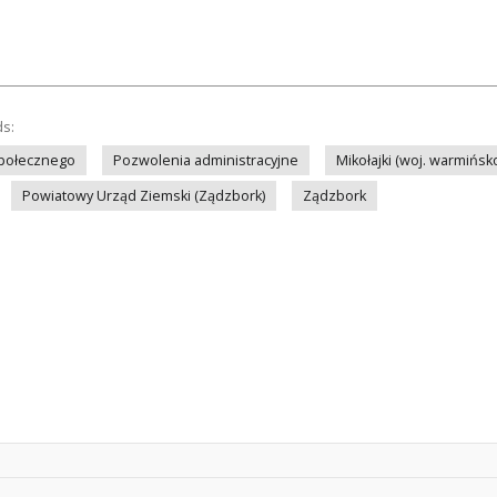
ds:
społecznego
Pozwolenia administracyjne
Mikołajki (woj. warmińs
Powiatowy Urząd Ziemski (Ządzbork)
Ządzbork