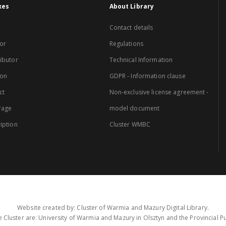
xes
About Library
Contact details
or
Regulations
ibutor
Technical Information
ion
GDPR - Information clause
ct
Non-exclusive license agreement -
rage
model document
iption
Cluster WMBC
Website created by: Cluster of Warmia and Mazury Digital Library.
 Cluster are: University of Warmia and Mazury in Olsztyn and the Provincial Pub