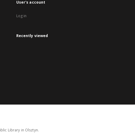
User's account
Log in
Recently viewed
lic Library in Olsztyn.