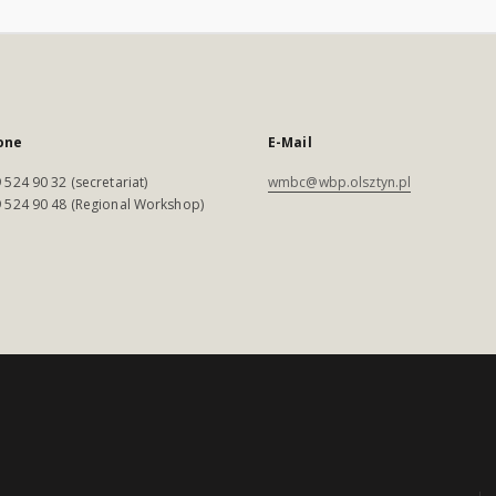
one
E-Mail
 524 90 32 (secretariat)
wmbc@wbp.olsztyn.pl
 524 90 48 (Regional Workshop)