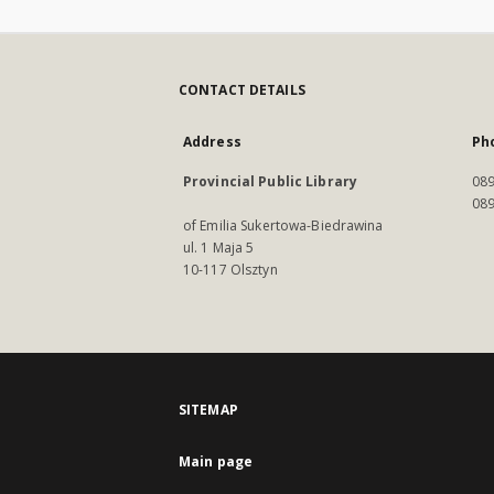
CONTACT DETAILS
Address
Ph
Provincial Public Library
089
089
of Emilia Sukertowa-Biedrawina
ul. 1 Maja 5
10-117 Olsztyn
SITEMAP
Main page